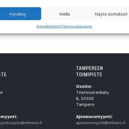
Hyväksy
Kiellä
Näytä asetukset
Evästekäytäntö
Tietosuojalausunto
TAMPEREEN
STE
TOIMIPISTE
Osoite:
ie
Teerivuorenkatu
8, 33300
Tampere
myynti:
Ajoneuvomyynti:
yynti.espoo@rmheino.fi
ajoneuvomyynti@rmheino.fi