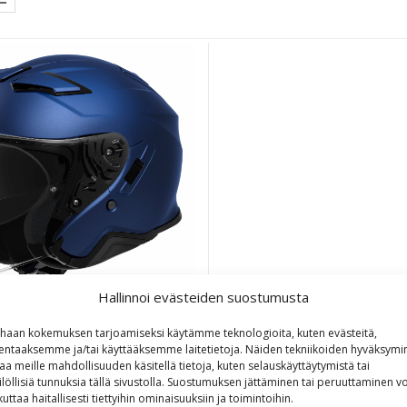
Hallinnoi evästeiden suostumusta
-Cruise II Matt Blue Metallic
haan kokemuksen tarjoamiseksi käytämme teknologioita, kuten evästeitä,
lentaaksemme ja/tai käyttääksemme laitetietoja. Näiden tekniikoiden hyväksymi
aa meille mahdollisuuden käsitellä tietoja, kuten selauskäyttäytymistä tai
525,30
€
ilöllisiä tunnuksia tällä sivustolla. Suostumuksen jättäminen tai peruuttaminen vo
kuttaa haitallisesti tiettyihin ominaisuuksiin ja toimintoihin.