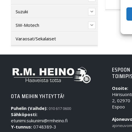
Suzuki
SW-Motech
Varaosat/Sekalaiset
ESPOON
TOIMIPI
Osoite:
Hiirisuont
OTA MEIHIN YHTEYTTÄ!
2, 02970
Espoo
Puhelin (Vaihde):
010 617 0600
Sähköposti:
Ajoneuvo
etunimi.sukunimi@rmheino.fi
ajoneuvom
Y-tunnus:
0748389-3