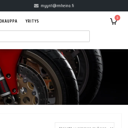
myynti@rmheino.fi
0
OKAUPPA
YRITYS