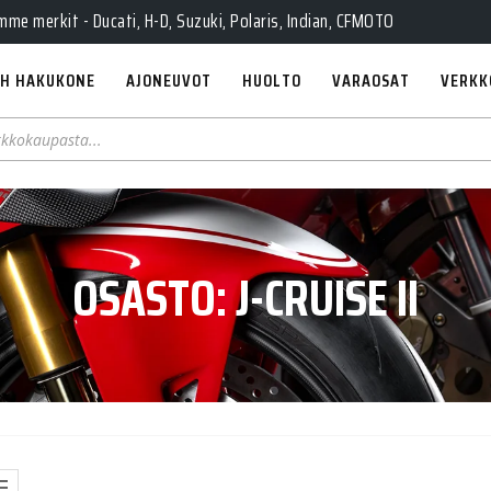
e merkit - Ducati, H-D, Suzuki, Polaris, Indian, CFMOTO
H HAKUKONE
AJONEUVOT
HUOLTO
VARAOSAT
VERKK
OSASTO:
J-CRUISE II