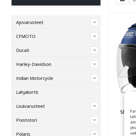
Ajovarusteet
CFMOTO
Ducati
Harley-Davidson
Indian Motorcycle
Lahjakortti
Lisävarusteet
Shoei J
Par
tal
Poistotori
ant
yks
vai
Polaris