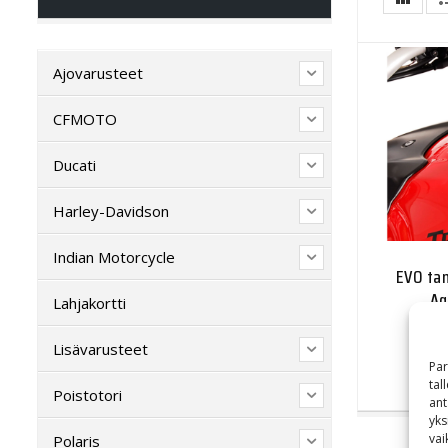
Ajovarusteet
CFMOTO
Ducati
Harley-Davidson
Indian Motorcycle
EVO ta
Ag
Lahjakortti
Lisävarusteet
Par
tal
Poistotori
ant
yks
vai
Polaris