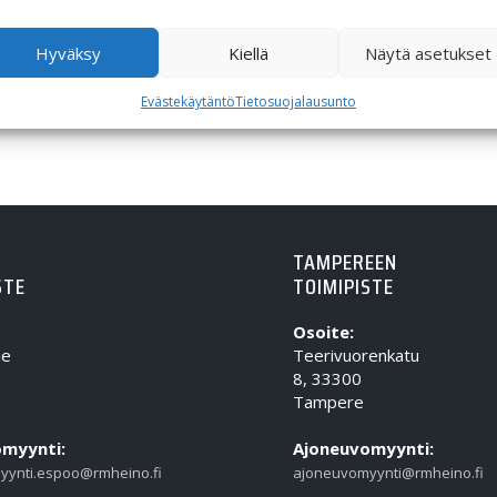
Hyväksy
Kiellä
Näytä asetukset
Evästekäytäntö
Tietosuojalausunto
TAMPEREEN
STE
TOIMIPISTE
Osoite:
ie
Teerivuorenkatu
8, 33300
Tampere
myynti:
Ajoneuvomyynti:
yynti.espoo@rmheino.fi
ajoneuvomyynti@rmheino.fi