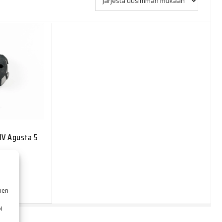
MV Agusta 5
nen
i