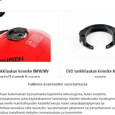
nkkilaukun kiinnike BMW/MV
EVO tankkilaukun kiinnike 
usta/Triumph 6 ruuvia
ruuvia
Hallinnoi evästeiden suostumusta
30,40
€
31,40
€
haan kokemuksen tarjoamiseksi käytämme teknologioita, kuten evästeitä,
lentaaksemme ja/tai käyttääksemme laitetietoja. Näiden tekniikoiden hyväksymi
aa meille mahdollisuuden käsitellä tietoja, kuten selauskäyttäytymistä tai
ilöllisiä tunnuksia tällä sivustolla. Suostumuksen jättäminen tai peruuttaminen vo
kuttaa haitallisesti tiettyihin ominaisuuksiin ja toimintoihin.