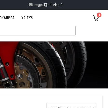
myynti@rmheino.fi
0
OKAUPPA
YRITYS