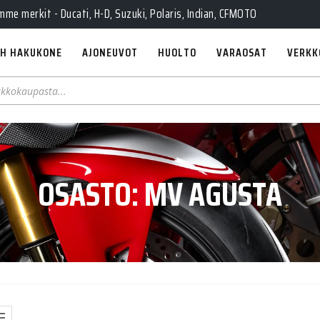
e merkit - Ducati, H-D, Suzuki, Polaris, Indian, CFMOTO
H HAKUKONE
AJONEUVOT
HUOLTO
VARAOSAT
VERKK
OSASTO:
MV AGUSTA