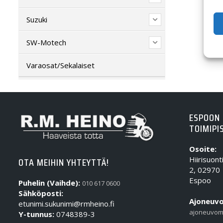
Suzuki
SW-Motech
Varaosat/Sekalaiset
ESPOON
TOIMIPI
Osoite:
Hiirisuont
OTA MEIHIN YHTEYTTÄ!
2, 02970
Espoo
Puhelin (Vaihde):
010 617 0600
Sähköposti:
Ajoneuvo
etunimi.sukunimi@rmheino.fi
ajoneuvom
Y-tunnus:
0748389-3