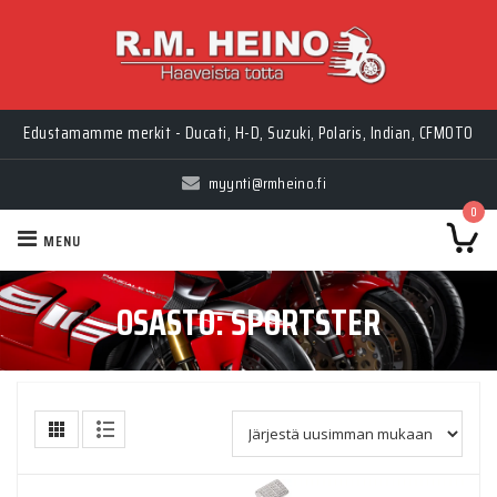
Edustamamme merkit - Ducati, H-D, Suzuki, Polaris, Indian, CFMOTO
myynti@rmheino.fi
0
MENU
OSASTO:
SPORTSTER