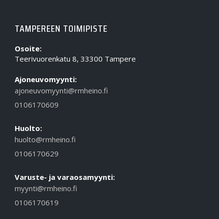
TAMPEREEN TOIMIPISTE
Osoite:
Teerivuorenkatu 8, 33300 Tampere
Ajoneuvomyynti:
ajoneuvomyynti@rmheino.fi
0106170609
Huolto:
huolto@rmheino.fi
0106170629
Varuste- ja varaosamyynti:
myynti@rmheino.fi
0106170619