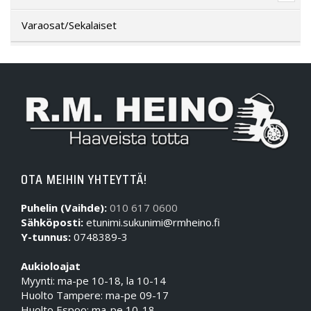
Varaosat/Sekalaiset
OTA MEIHIN YHTEYTTÄ!
Puhelin (Vaihde):
010 617 0600
Sähköposti:
etunimi.sukunimi@rmheino.fi
Y-tunnus:
0748389-3
Aukioloajat
Myynti: ma-pe 10-18, la 10-14
Huolto Tampere: ma-pe 09-17
Huolto Espoo: ma-pe 10-18