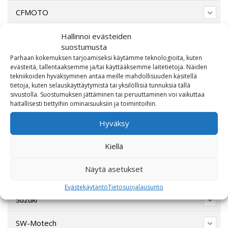
CFMOTO
Ducati
Hallinnoi evästeiden
suostumusta
Parhaan kokemuksen tarjoamiseksi käytämme teknologioita, kuten
Harley-Davidson
evästeitä, tallentaaksemme ja/tai käyttääksemme laitetietoja. Näiden
tekniikoiden hyväksyminen antaa meille mahdollisuuden käsitellä
Indian Motorcycle
tietoja, kuten selauskäyttäytymistä tai yksilöllisiä tunnuksia tällä
sivustolla. Suostumuksen jättäminen tai peruuttaminen voi vaikuttaa
haitallisesti tiettyihin ominaisuuksiin ja toimintoihin.
Lahjakortti
Hyväksy
Lisävarusteet
Kiellä
Poistotori
Näytä asetukset
Polaris
Evästekäytäntö
Tietosuojalausunto
Suzuki
SW-Motech