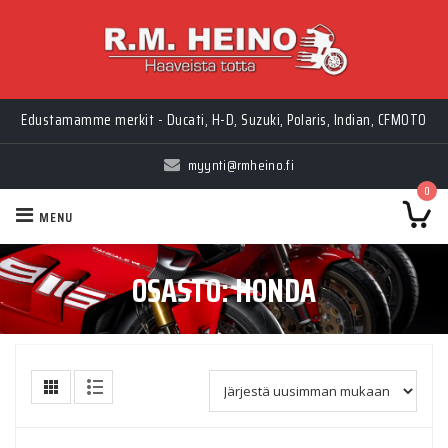
Edustamamme merkit - Ducati, H-D, Suzuki, Polaris, Indian, CFMOTO
myynti@rmheino.fi
0
MENU
OSASTO:
HONDA