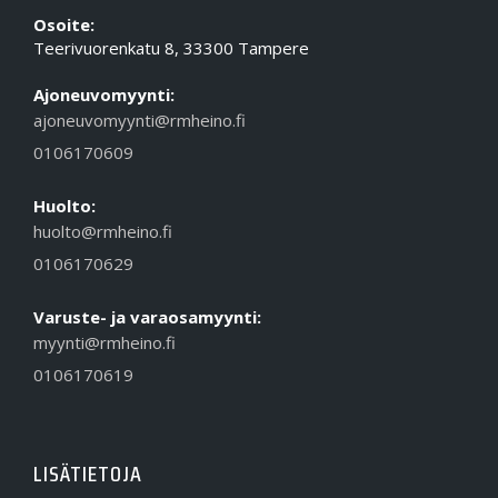
Osoite:
Teerivuorenkatu 8, 33300 Tampere
Ajoneuvomyynti:
ajoneuvomyynti@rmheino.fi
0106170609
Huolto:
huolto@rmheino.fi
0106170629
Varuste- ja varaosamyynti:
myynti@rmheino.fi
0106170619
LISÄTIETOJA