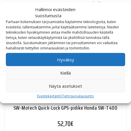
Hornet 07-, CB1000R 08-10, SFV650 Gladius 09-
Hallinnoi evästeiden
suostumusta
62,80
€
Parhaan kokemuksen tarjoamiseksi käytämme teknologioita, kuten
evästeitä, tallentaaksemme ja/tai käyttääksemme laitetietoja. Näiden
tekniikoiden hyväksyminen antaa meille mahdollisuuden käsitellä
tietoja, kuten selauskäyttäytymistä tai yksilöllisiä tunnuksia tällä
sivustolla. Suostumuksen jättäminen tai peruuttaminen voi vaikuttaa
haitallisesti tiettyihin ominaisuuksiin ja toimintoihin.
SW-Motech Quick-Lock GPS-pidike Honda XL125V
Varadero
Hyväksy
Kiellä
31,40
€
Näytä asetukset
Evästekäytäntö
Tietosuojalausunto
SW-Motech Quick-Lock GPS-pidike Honda SW-T400
52,70
€