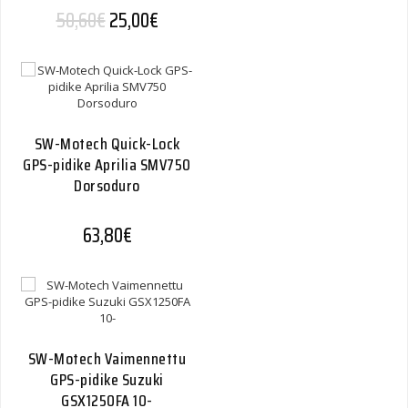
Alkuperäinen hinta oli: 50,60€.
Nykyinen hinta on: 25,00€.
50,60
€
25,00
€
SW-Motech Quick-Lock
GPS-pidike Aprilia SMV750
Dorsoduro
63,80
€
SW-Motech Vaimennettu
GPS-pidike Suzuki
GSX1250FA 10-