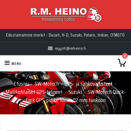
Edustamamme merkit - Ducati, H-D, Suzuki, Polaris, Indian, CFMOTO
myynti@rmheino.fi
0
MENU
Etusivu
SW-Motech
GPS- ja sähkövarusteet
›
›
›
Mallikohtaiset GPS-telineet
Suzuki
SW-Motech Quick-
›
›
Lock GPS-pidike 10mm/12 mm tankoon