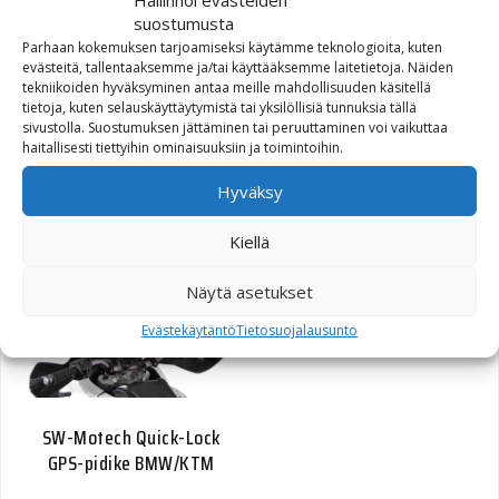
Hallinnoi evästeiden
suostumusta
Parhaan kokemuksen tarjoamiseksi käytämme teknologioita, kuten
evästeitä, tallentaaksemme ja/tai käyttääksemme laitetietoja. Näiden
tekniikoiden hyväksyminen antaa meille mahdollisuuden käsitellä
SW-Motech Vaimennettu
tietoja, kuten selauskäyttäytymistä tai yksilöllisiä tunnuksia tällä
GPS-pidike Honda CB1000R
sivustolla. Suostumuksen jättäminen tai peruuttaminen voi vaikuttaa
musta
haitallisesti tiettyihin ominaisuuksiin ja toimintoihin.
Hyväksy
47,60
€
Kiellä
Näytä asetukset
Evästekäytäntö
Tietosuojalausunto
SW-Motech Quick-Lock
GPS-pidike BMW/KTM