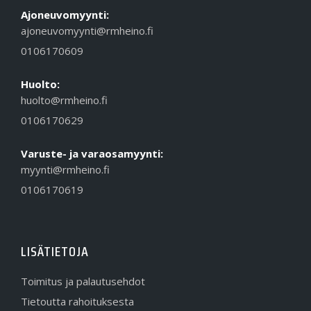
Ajoneuvomyynti:
ajoneuvomyynti@rmheino.fi
0106170609
Huolto:
huolto@rmheino.fi
0106170629
Varuste- ja varaosamyynti:
myynti@rmheino.fi
0106170619
LISÄTIETOJA
Toimitus ja palautusehdot
Tietoutta rahoituksesta