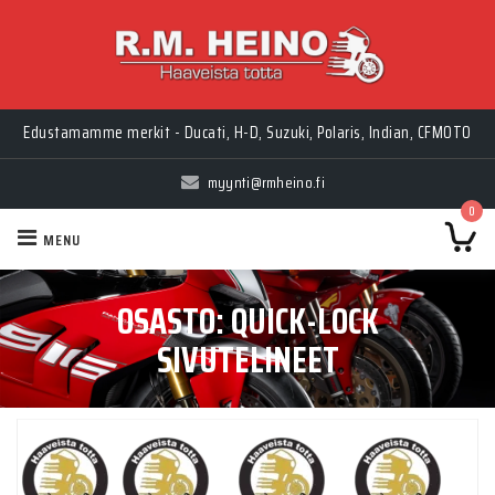
Edustamamme merkit - Ducati, H-D, Suzuki, Polaris, Indian, CFMOTO
myynti@rmheino.fi
0
MENU
OSASTO:
QUICK-LOCK
SIVUTELINEET