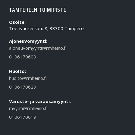
TAMPEREEN TOIMIPISTE
Osoite:
Teerivuorenkatu 8, 33300 Tampere
Ajoneuvomyynti:
ajoneuvomyynti@rmheino.fi
0106170609
Huolto:
huolto@rmheino.fi
0106170629
Varuste- ja varaosamyynti:
myynti@rmheino.fi
0106170619