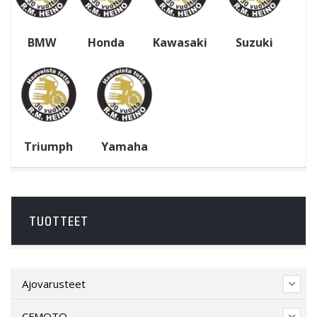
BMW
Honda
Kawasaki
Suzuki
Triumph
Yamaha
TUOTTEET
Ajovarusteet
CFMOTO