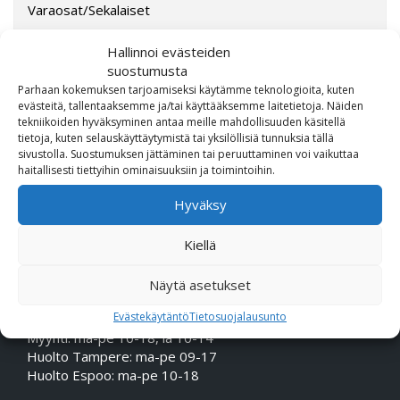
Varaosat/Sekalaiset
Hallinnoi evästeiden
suostumusta
Parhaan kokemuksen tarjoamiseksi käytämme teknologioita, kuten
evästeitä, tallentaaksemme ja/tai käyttääksemme laitetietoja. Näiden
tekniikoiden hyväksyminen antaa meille mahdollisuuden käsitellä
tietoja, kuten selauskäyttäytymistä tai yksilöllisiä tunnuksia tällä
sivustolla. Suostumuksen jättäminen tai peruuttaminen voi vaikuttaa
haitallisesti tiettyihin ominaisuuksiin ja toimintoihin.
OTA MEIHIN YHTEYTTÄ!
Hyväksy
Puhelin (Vaihde):
010 617 0600
Kiellä
Sähköposti:
etunimi.sukunimi@rmheino.fi
Y-tunnus:
0748389-3
Näytä asetukset
Evästekäytäntö
Tietosuojalausunto
Aukioloajat
Myynti: ma-pe 10-18, la 10-14
Huolto Tampere: ma-pe 09-17
Huolto Espoo: ma-pe 10-18