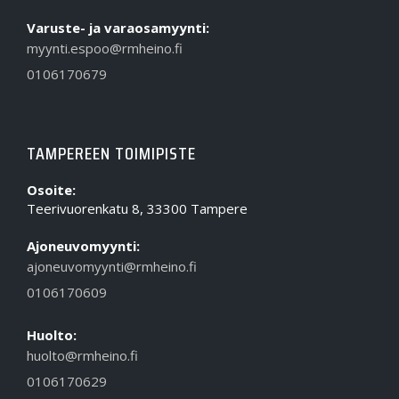
Varuste- ja varaosamyynti:
myynti.espoo@rmheino.fi
0106170679
TAMPEREEN TOIMIPISTE
Osoite:
Teerivuorenkatu 8, 33300 Tampere
Ajoneuvomyynti:
ajoneuvomyynti@rmheino.fi
0106170609
Huolto:
huolto@rmheino.fi
0106170629