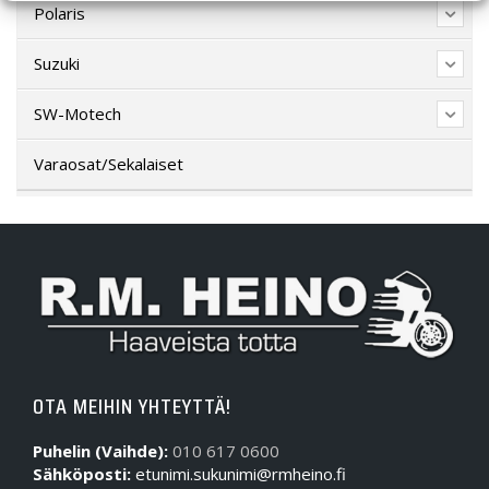
Polaris
Suzuki
SW-Motech
Varaosat/Sekalaiset
OTA MEIHIN YHTEYTTÄ!
Puhelin (Vaihde):
010 617 0600
Sähköposti:
etunimi.sukunimi@rmheino.fi