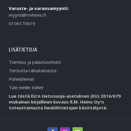
Varuste- ja varaosamyynti:
myynti@rmheino.fi
0106170619
LISÄTIETOJA
Toimitus ja palautusehdot
Tietoutta rahoituksesta
Puheluhinnat
Tule meille töihin!
Lue tästä EU:n tietosuoja-asetuksen (EU) 2016/679
mukainen kirjallinen kuvaus R.M. Heino Oy'n
toteuttamasta henkilötietojen käsittelystä.