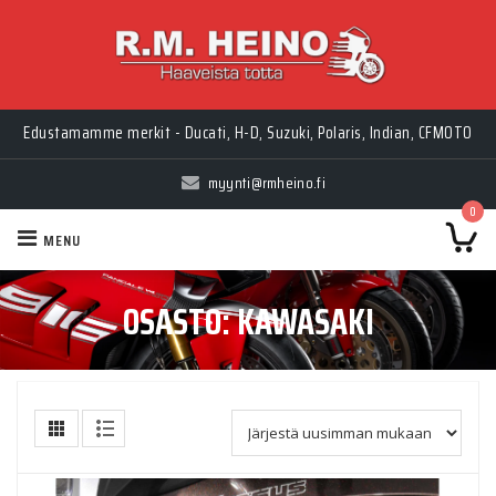
Edustamamme merkit - Ducati, H-D, Suzuki, Polaris, Indian, CFMOTO
myynti@rmheino.fi
0
MENU
OSASTO:
KAWASAKI