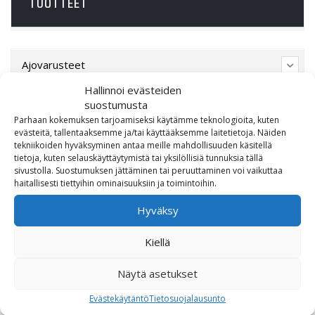
TUOTTEET
Ajovarusteet
Hallinnoi evästeiden
CFMOTO
suostumusta
Parhaan kokemuksen tarjoamiseksi käytämme teknologioita, kuten
Ducati
evästeitä, tallentaaksemme ja/tai käyttääksemme laitetietoja. Näiden
tekniikoiden hyväksyminen antaa meille mahdollisuuden käsitellä
tietoja, kuten selauskäyttäytymistä tai yksilöllisiä tunnuksia tällä
Harley-Davidson
sivustolla. Suostumuksen jättäminen tai peruuttaminen voi vaikuttaa
haitallisesti tiettyihin ominaisuuksiin ja toimintoihin.
Indian Motorcycle
Hyväksy
Lahjakortti
Kiellä
Lisävarusteet
Näytä asetukset
Poistotori
Evästekäytäntö
Tietosuojalausunto