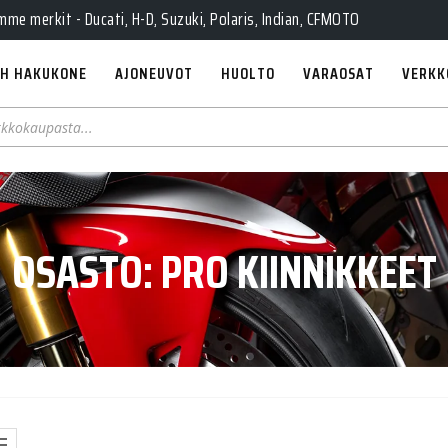
e merkit - Ducati, H-D, Suzuki, Polaris, Indian, CFMOTO
H HAKUKONE
AJONEUVOT
HUOLTO
VARAOSAT
VERKK
OSASTO:
PRO KIINNIKKEET