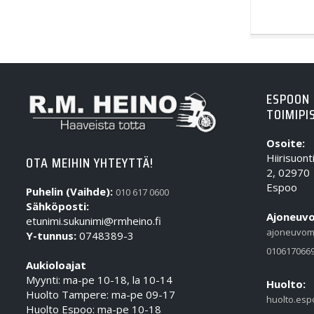
ESPOON
TOIMIPI
Osoite:
Hiirisuont
OTA MEIHIN YHTEYTTÄ!
2, 02970
Espoo
Puhelin (Vaihde):
010 617 0600
Sähköposti:
Ajoneuvo
etunimi.sukunimi@rmheino.fi
ajoneuvom
Y-tunnus:
0748389-3
010617066
Aukioloajat
Myynti: ma-pe 10-18, la 10-14
Huolto:
Huolto Tampere: ma-pe 09-17
huolto.esp
Huolto Espoo: ma-pe 10-18