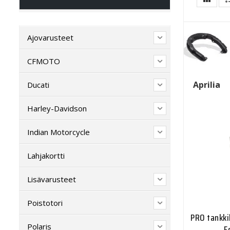
Ajovarusteet
CFMOTO
Aprilia
Ducati
Harley-Davidson
Indian Motorcycle
Lahjakortti
Lisävarusteet
Poistotori
PRO tankki
Polaris
F