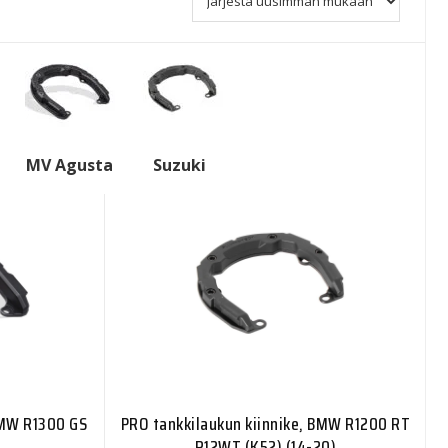
MV Agusta
Suzuki
BMW R1300 GS
PRO tankkilaukun kiinnike, BMW R1200 RT
R12WT (K52) (14-20)