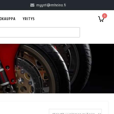
myynti@rmheino.fi
0
OKAUPPA
YRITYS