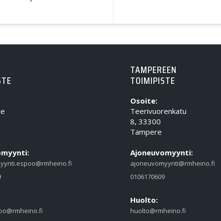
TAMPEREEN
STE
TOIMIPISTE
Osoite:
ie
Teerivuorenkatu
8, 33300
Tampere
myynti:
Ajoneuvomyynti:
yynti.espoo@rmheino.fi
ajoneuvomyynti@rmheino.fi
9
0106170609
Huolto:
oo@rmheino.fi
huolto@rmheino.fi