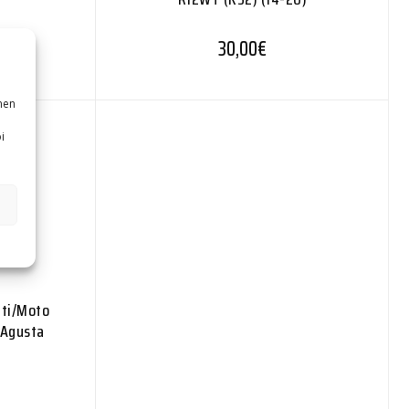
30,00
€
nen
i
ati/Moto
 Agusta