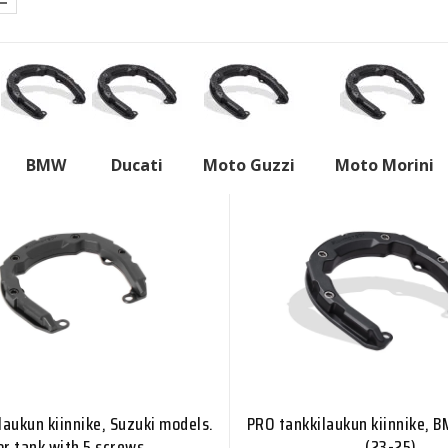
BMW
Ducati
Moto Guzzi
Moto Morini
laukun kiinnike, Suzuki models.
PRO tankkilaukun kiinnike, 
or tank with 5 screws.
(23-25)