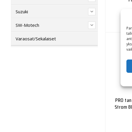
Suzuki
SW-Motech
Par
tal
Varaosat/Sekalaiset
ant
yks
vai
PRO tank
Strom 80