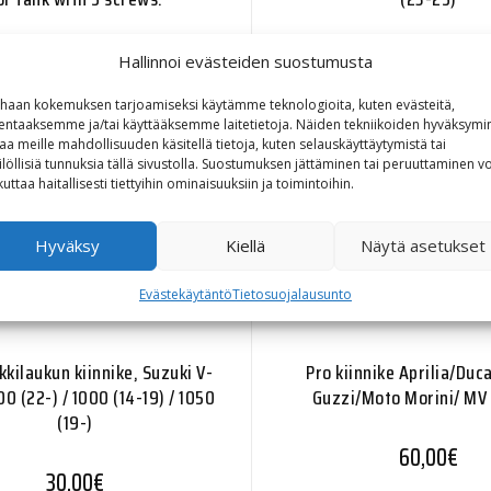
30,00
€
40,00
€
Hallinnoi evästeiden suostumusta
haan kokemuksen tarjoamiseksi käytämme teknologioita, kuten evästeitä,
lentaaksemme ja/tai käyttääksemme laitetietoja. Näiden tekniikoiden hyväksymi
aa meille mahdollisuuden käsitellä tietoja, kuten selauskäyttäytymistä tai
ilöllisiä tunnuksia tällä sivustolla. Suostumuksen jättäminen tai peruuttaminen vo
kuttaa haitallisesti tiettyihin ominaisuuksiin ja toimintoihin.
Hyväksy
Kiellä
Näytä asetukset
Evästekäytäntö
Tietosuojalausunto
kilaukun kiinnike, Suzuki V-
Pro kiinnike Aprilia/Duc
0 (22-) / 1000 (14-19) / 1050
Guzzi/Moto Morini/ MV
(19-)
60,00
€
30,00
€