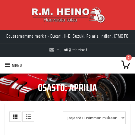
Edustamamme merkit - Ducati, H-D, Suzuki, Polaris, Indian, CFMOTO
myynti@rmheino.fi
0
MENU
OSASTO:
APRILIA