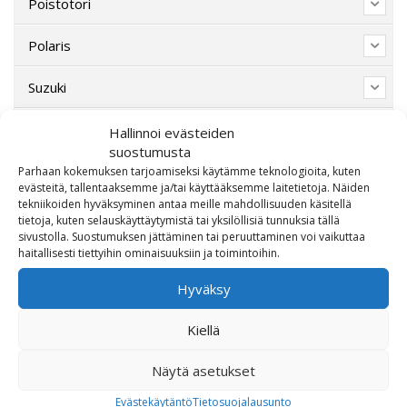
Poistotori
Polaris
Suzuki
SW-Motech
Hallinnoi evästeiden
suostumusta
Varaosat/Sekalaiset
Parhaan kokemuksen tarjoamiseksi käytämme teknologioita, kuten
evästeitä, tallentaaksemme ja/tai käyttääksemme laitetietoja. Näiden
tekniikoiden hyväksyminen antaa meille mahdollisuuden käsitellä
tietoja, kuten selauskäyttäytymistä tai yksilöllisiä tunnuksia tällä
sivustolla. Suostumuksen jättäminen tai peruuttaminen voi vaikuttaa
haitallisesti tiettyihin ominaisuuksiin ja toimintoihin.
Hyväksy
Kiellä
OTA MEIHIN YHTEYTTÄ!
Näytä asetukset
Evästekäytäntö
Tietosuojalausunto