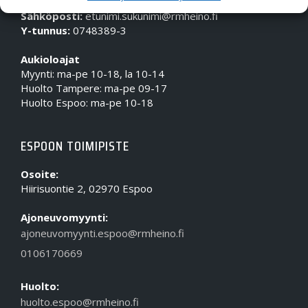
Puhelin (Vaihde):
010 617 0600
Sähköposti:
etunimi.sukunimi@rmheino.fi
Y-tunnus:
0748389-3
Aukioloajat
Myynti: ma-pe 10-18, la 10-14
Huolto Tampere: ma-pe 09-17
Huolto Espoo: ma-pe 10-18
ESPOON TOIMIPISTE
Osoite:
Hiirisuontie 2, 02970 Espoo
Ajoneuvomyynti:
ajoneuvomyynti.espoo@rmheino.fi
0106170669
Huolto:
huolto.espoo@rmheino.fi