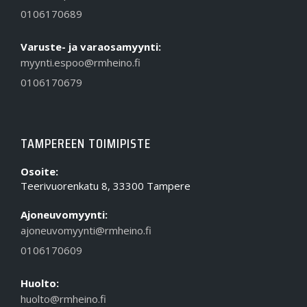
0106170689
Varuste- ja varaosamyynti:
myynti.espoo@rmheino.fi
0106170679
TAMPEREEN TOIMIPISTE
Osoite:
Teerivuorenkatu 8, 33300 Tampere
Ajoneuvomyynti:
ajoneuvomyynti@rmheino.fi
0106170609
Huolto:
huolto@rmheino.fi