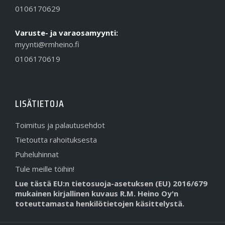
0106170629
Varuste- ja varaosamyynti:
myynti@rmheino.fi
0106170619
LISÄTIETOJA
Toimitus ja palautusehdot
Tietoutta rahoituksesta
Puheluhinnat
Tule meille töihin!
Lue tästä EU:n tietosuoja-asetuksen (EU) 2016/679
mukainen kirjallinen kuvaus R.M. Heino Oy'n
toteuttamasta henkilötietojen käsittelystä.