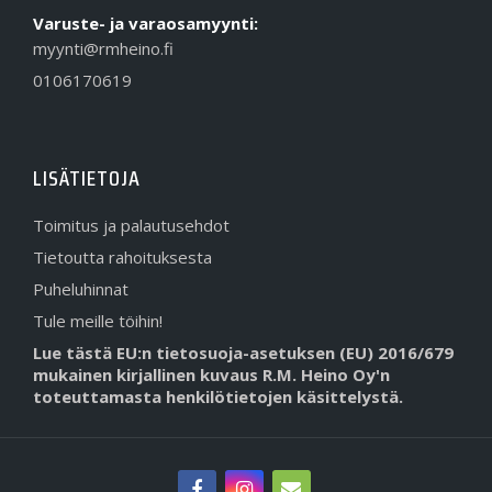
Varuste- ja varaosamyynti:
myynti@rmheino.fi
0106170619
LISÄTIETOJA
Toimitus ja palautusehdot
Tietoutta rahoituksesta
Puheluhinnat
Tule meille töihin!
Lue tästä EU:n tietosuoja-asetuksen (EU) 2016/679
mukainen kirjallinen kuvaus R.M. Heino Oy'n
toteuttamasta henkilötietojen käsittelystä.