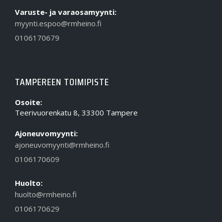
Varuste- ja varaosamyynti:
myynti.espoo@rmheino.fi
0106170679
TAMPEREEN TOIMIPISTE
Osoite:
Teerivuorenkatu 8, 33300 Tampere
Ajoneuvomyynti:
ajoneuvomyynti@rmheino.fi
0106170609
Huolto:
huolto@rmheino.fi
0106170629