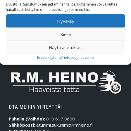
Polaris
sivustolla. Suostumuksen jättäminen tai peruuttaminen voi vaikuttaa
haitallisesti tiettyihin ominaisuuksiin ja toimintoihin.
Suzuki
Hyväksy
SW-Motech
Kiellä
Varaosat/Sekalaiset
Näytä asetukset
Evästekäytäntö
Tietosuojalausunto
OTA MEIHIN YHTEYTTÄ!
Puhelin (Vaihde):
010 617 0600
Sähköposti:
etunimi.sukunimi@rmheino.fi