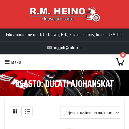
Edustamamme merkit - Ducati, H-D, Suzuki, Polaris, Indian, CFMOTO
myynti@rmheino.fi
0
MENU
OSASTO:
DUCATI AJOHANSKAT