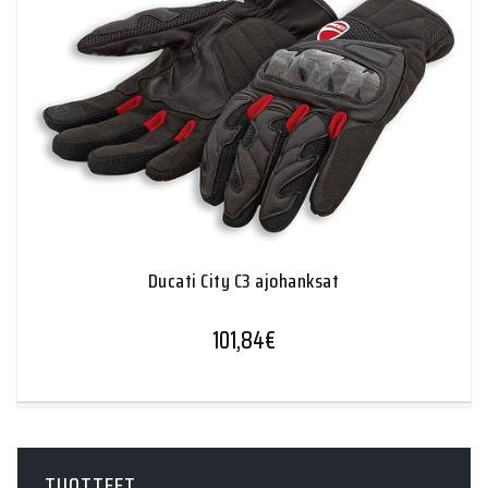
Ducati City C3 ajohanksat
101,84
€
TUOTTEET