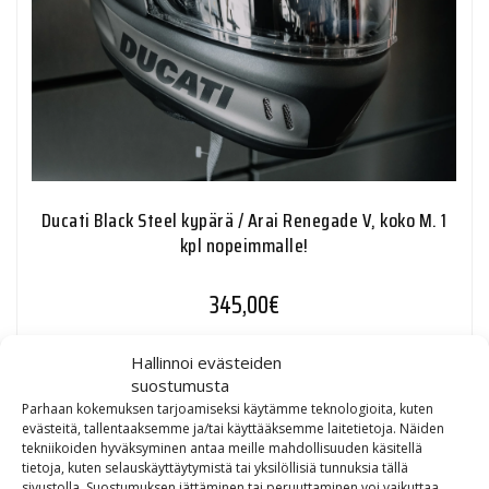
Ducati Black Steel kypärä / Arai Renegade V, koko M. 1
kpl nopeimmalle!
345,00
€
Hallinnoi evästeiden
suostumusta
Parhaan kokemuksen tarjoamiseksi käytämme teknologioita, kuten
evästeitä, tallentaaksemme ja/tai käyttääksemme laitetietoja. Näiden
TUOTTEET
tekniikoiden hyväksyminen antaa meille mahdollisuuden käsitellä
tietoja, kuten selauskäyttäytymistä tai yksilöllisiä tunnuksia tällä
sivustolla. Suostumuksen jättäminen tai peruuttaminen voi vaikuttaa