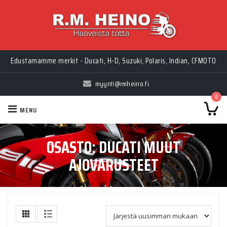
Edustamamme merkit - Ducati, H-D, Suzuki, Polaris, Indian, CFMOTO
myynti@rmheino.fi
0
MENU
OSASTO:
DUCATI MUUT
AJOVARUSTEET