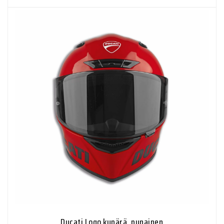
Ducati Logo kypärä, punainen