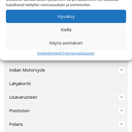
haitallisesti tiettyihin ominaisuuksiin ja toimintoihin.
Ajovarusteet
Hyväksy
CFMOTO
Kiellä
Ducati
Näytä asetukset
Evästekäytäntö
Tietosuojalausunto
Harley-Davidson
Indian Motorcycle
Lahjakortti
Lisävarusteet
Poistotori
Polaris