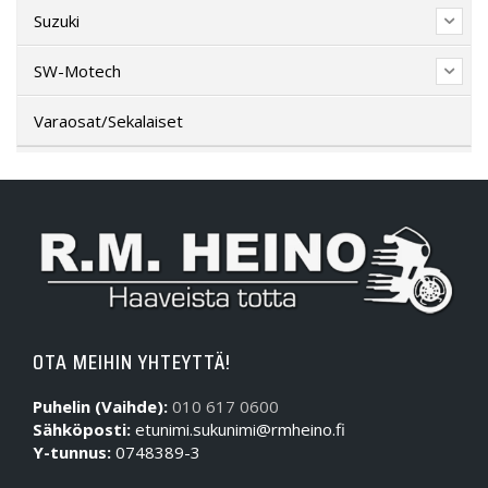
Suzuki
SW-Motech
Varaosat/Sekalaiset
OTA MEIHIN YHTEYTTÄ!
Puhelin (Vaihde):
010 617 0600
Sähköposti:
etunimi.sukunimi@rmheino.fi
Y-tunnus:
0748389-3