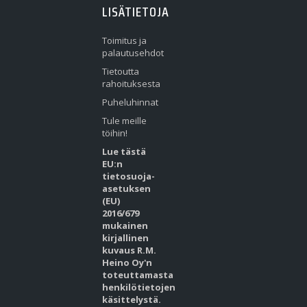
LISÄTIETOJA
Toimitus ja
palautusehdot
Tietoutta
rahoituksesta
Puheluhinnat
Tule meille
töihin!
Lue tästä
EU:n
tietosuoja-
asetuksen
(EU)
2016/679
mukainen
kirjallinen
kuvaus R.M.
Heino Oy'n
toteuttamasta
henkilötietojen
käsittelystä.