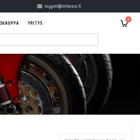
myynti@rmheino.fi
0
OKAUPPA
YRITYS