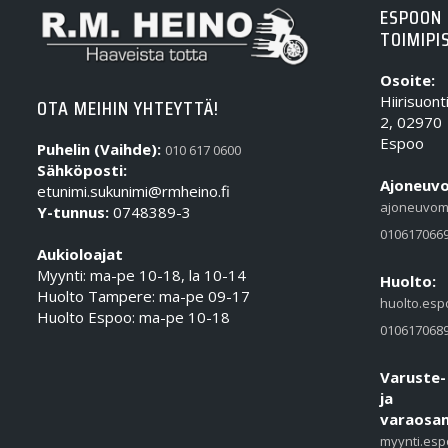
ESPOON
TOIMIPI
Osoite:
Hiirisuont
OTA MEIHIN YHTEYTTÄ!
2, 02970
Espoo
Puhelin (Vaihde):
010 617 0600
Sähköposti:
Ajoneuvo
etunimi.sukunimi@rmheino.fi
ajoneuvom
Y-tunnus:
0748389-3
010617066
Aukioloajat
Myynti: ma-pe 10-18, la 10-14
Huolto:
Huolto Tampere: ma-pe 09-17
huolto.esp
Huolto Espoo: ma-pe 10-18
010617068
Varuste-
ja
varaosam
myynti.esp