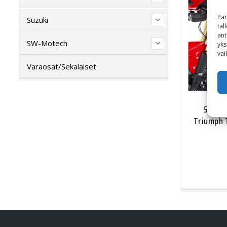
Par
Suzuki
tal
ant
SW-Motech
yks
vai
Varaosat/Sekalaiset
SW-Mo
Triumph T