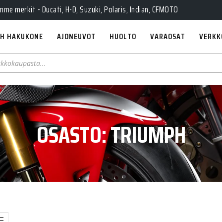
e merkit - Ducati, H-D, Suzuki, Polaris, Indian, CFMOTO
H HAKUKONE
AJONEUVOT
HUOLTO
VARAOSAT
VERKK
OSASTO:
TRIUMPH