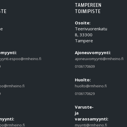
TAMPEREEN
STE
TOIMIPISTE
Osoite:
ie
Teerivuorenkatu
8, 33300
Tampere
myynti:
Ajoneuvomyynti:
yynti.espoo@rmheino.fi
ajoneuvomyynti@rmheino.fi
9
0106170609
Huolto:
oo@rmheino.fi
huolto@rmheino.fi
9
0106170629
Varuste-
ja
yynti:
varaosamyynti:
oo@rmheino.fi
myynti@rmheino.fi