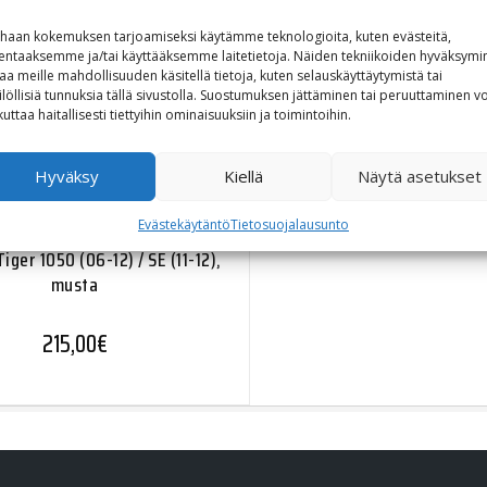
haan kokemuksen tarjoamiseksi käytämme teknologioita, kuten evästeitä,
lentaaksemme ja/tai käyttääksemme laitetietoja. Näiden tekniikoiden hyväksymi
aa meille mahdollisuuden käsitellä tietoja, kuten selauskäyttäytymistä tai
ilöllisiä tunnuksia tällä sivustolla. Suostumuksen jättäminen tai peruuttaminen vo
kuttaa haitallisesti tiettyihin ominaisuuksiin ja toimintoihin.
Hyväksy
Kiellä
Näytä asetukset
Evästekäytäntö
Tietosuojalausunto
tech Moottorinsuojarauta
iger 1050 (06-12) / SE (11-12),
musta
215,00
€