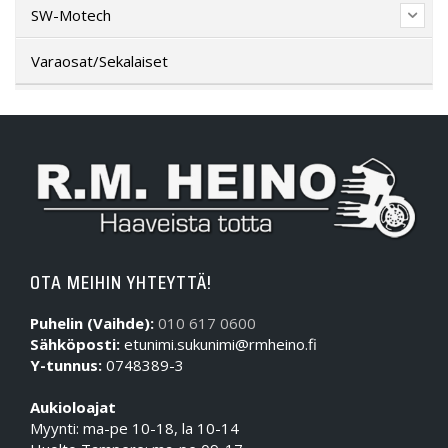
SW-Motech
Varaosat/Sekalaiset
OTA MEIHIN YHTEYTTÄ!
Puhelin (Vaihde):
010 617 0600
Sähköposti:
etunimi.sukunimi@rmheino.fi
Y-tunnus:
0748389-3
Aukioloajat
Myynti: ma-pe 10-18, la 10-14