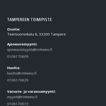
TAMPEREEN TOIMIPISTE
Osoite:
Teerivuorenkatu 8, 33300 Tampere
Ajoneuvomyynti:
ajoneuvomyynti@rmheino.fi
0106170609
Huolto:
huolto@rmheino.fi
0106170629
Varuste- ja varaosamyynti:
myynti@rmheino.fi
0106170619