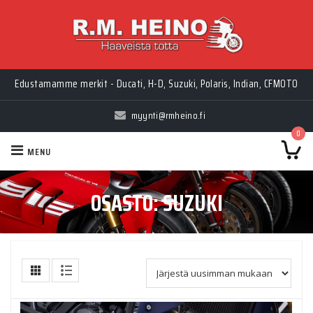
Edustamamme merkit - Ducati, H-D, Suzuki, Polaris, Indian, CFMOTO
myynti@rmheino.fi
0
MENU
OSASTO:
SUZUKI