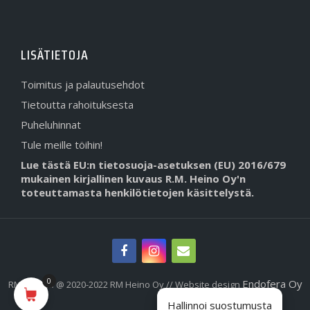
LISÄTIETOJA
Toimitus ja palautusehdot
Tietoutta rahoituksesta
Puheluhinnat
Tule meille töihin!
Lue tästä EU:n tietosuoja-asetuksen (EU) 2016/679
mukainen kirjallinen kuvaus R.M. Heino Oy'n
toteuttamasta henkilötietojen käsittelystä.
0
Endofera Oy
RMHeino.fi @ 2020-2022 RM Heino Oy // Website design
Hallinnoi suostumusta