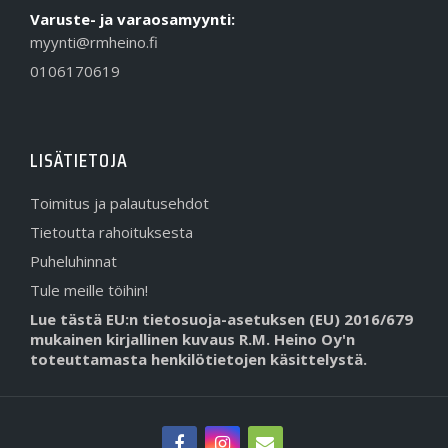
Varuste- ja varaosamyynti:
myynti@rmheino.fi
0106170619
LISÄTIETOJA
Toimitus ja palautusehdot
Tietoutta rahoituksesta
Puheluhinnat
Tule meille töihin!
Lue tästä EU:n tietosuoja-asetuksen (EU) 2016/679
mukainen kirjallinen kuvaus R.M. Heino Oy'n
toteuttamasta henkilötietojen käsittelystä.