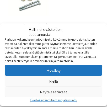
SW-Motech Tangonkoroke
22mm tanko 28mm KTM
Hallinnoi evästeiden
suostumusta
LC4 Adventure 01- hopea
Parhaan kokemuksen tarjoamiseksi käytämme teknologioita, kuten
evästeitä, tallentaaksemme ja/tai käyttääksemme laitetietoja. Näiden
35,00
€
tekniikoiden hyväksyminen antaa meille mahdollisuuden käsitellä
tietoja, kuten selauskäyttäytymistä tai yksilöllisiä tunnuksia tällä
sivustolla. Suostumuksen jättäminen tai peruuttaminen voi vaikuttaa
haitallisesti tiettyihin ominaisuuksiin ja toimintoihin.
Hyväksy
Kiellä
Näytä asetukset
SW-Motech Tangonkoroke
Evästekäytäntö
Tietosuojalausunto
Magura/ProTaper KTM