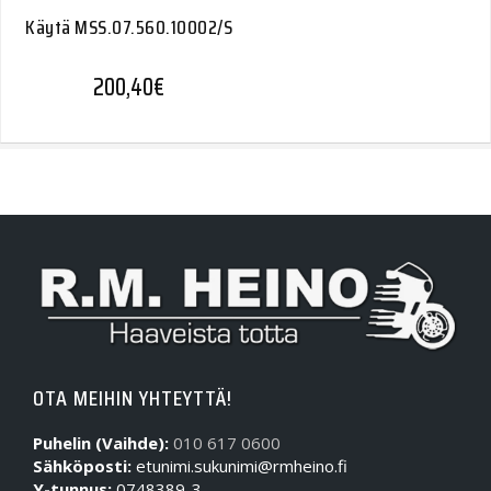
Käytä MSS.07.560.10002/S
200,40
€
OTA MEIHIN YHTEYTTÄ!
Puhelin (Vaihde):
010 617 0600
Sähköposti:
etunimi.sukunimi@rmheino.fi
Y-tunnus:
0748389-3