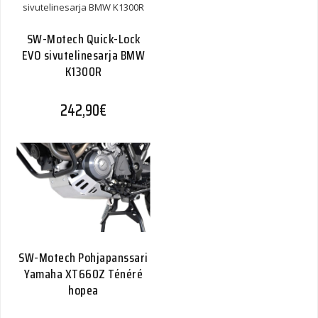
1000
Quantity
SW-Motech Quick-Lock
EVO sivutelinesarja BMW
K1300R
242,90
€
SW-Motech Pohjapanssari
Yamaha XT660Z Ténéré
hopea