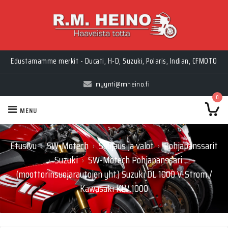
Edustamamme merkit - Ducati, H-D, Suzuki, Polaris, Indian, CFMOTO
myynti@rmheino.fi
0
MENU
Etusivu
SW-Motech
Suojaus ja valot
Pohjapanssarit
›
›
›
Suzuki
SW-Motech Pohjapanssari
›
›
(moottorinsuojarautojen yht.) Suzuki DL 1000 V-Strom /
Kawasaki KLV 1000