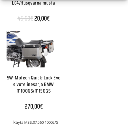
LC4/Husqvarna musta
Alkuperäinen hinta oli: 45,60€.
Nykyinen hinta on: 20,00€.
45,60
€
20,00
€
SW-Motech Quick-Lock Evo
sivutelinesarja BMW
R1100GS/R1150GS
270,00
€