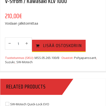
V-Strom / Kawasaki KLV 1000
210,00
€
Voidaan jälkitoimittaa
SW-
LISÄÄ OSTOSKORIIN
Motech
Pohjapanssari
(moottorinsuojarautojen
Tuotetunnus (SKU):
MSS.05.265.100/B
Osastot:
Pohjapanssarit
,
Yht.)
Suzuki
,
SW-Motech
Suzuki
DL
1000
V-
RELATED PRODUCTS
Strom
/
Kawasaki
KLV