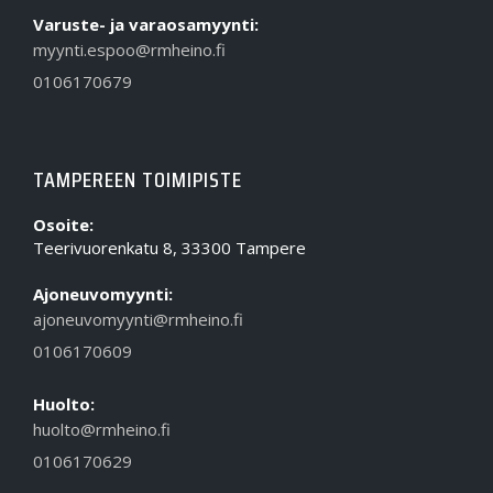
Varuste- ja varaosamyynti:
myynti.espoo@rmheino.fi
0106170679
TAMPEREEN TOIMIPISTE
Osoite:
Teerivuorenkatu 8, 33300 Tampere
Ajoneuvomyynti:
ajoneuvomyynti@rmheino.fi
0106170609
Huolto:
huolto@rmheino.fi
0106170629