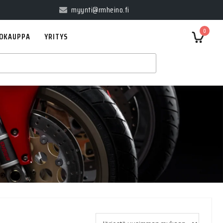
myynti@rmheino.fi
0
OKAUPPA
YRITYS