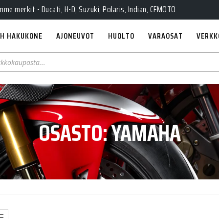
e merkit - Ducati, H-D, Suzuki, Polaris, Indian, CFMOTO
H HAKUKONE
AJONEUVOT
HUOLTO
VARAOSAT
VERKK
OSASTO:
YAMAHA