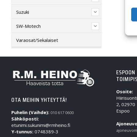
Suzuki
SW-Motech
Varaosat/Sekalaiset
ESPOON
TOIMIPI
Osoite:
Hiirisuont
OTA MEIHIN YHTEYTTÄ!
2, 02970
Espoo
Puhelin (Vaihde):
010 617 0600
Sähköposti:
Ajoneuvo
etunimi.sukunimi@rmheino.fi
ajoneuvom
Y-tunnus:
0748389-3