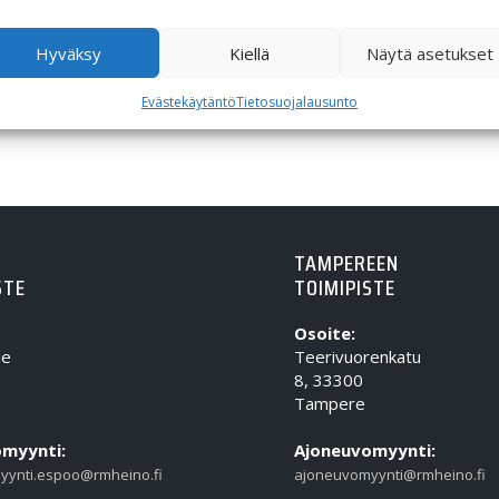
Hyväksy
Kiellä
Näytä asetukset
Evästekäytäntö
Tietosuojalausunto
TAMPEREEN
STE
TOIMIPISTE
Osoite:
ie
Teerivuorenkatu
8, 33300
Tampere
myynti:
Ajoneuvomyynti:
yynti.espoo@rmheino.fi
ajoneuvomyynti@rmheino.fi