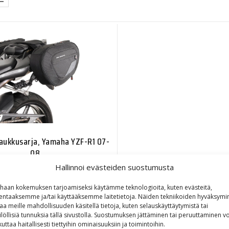
laukkusarja, Yamaha YZF-R1 07-
08
Hallinnoi evästeiden suostumusta
323,90
€
haan kokemuksen tarjoamiseksi käytämme teknologioita, kuten evästeitä,
lentaaksemme ja/tai käyttääksemme laitetietoja. Näiden tekniikoiden hyväksymi
aa meille mahdollisuuden käsitellä tietoja, kuten selauskäyttäytymistä tai
ilöllisiä tunnuksia tällä sivustolla. Suostumuksen jättäminen tai peruuttaminen vo
kuttaa haitallisesti tiettyihin ominaisuuksiin ja toimintoihin.