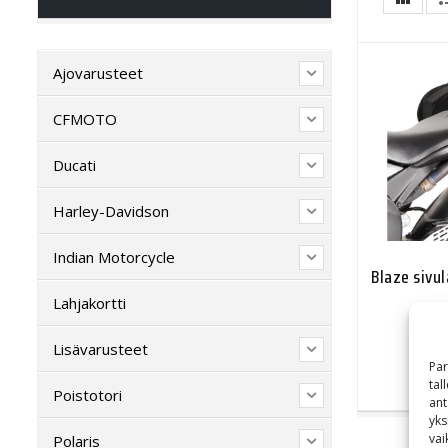
Ajovarusteet
CFMOTO
Ducati
Harley-Davidson
Indian Motorcycle
Blaze sivu
Lahjakortti
Lisävarusteet
Par
tal
Poistotori
ant
yks
vai
Polaris