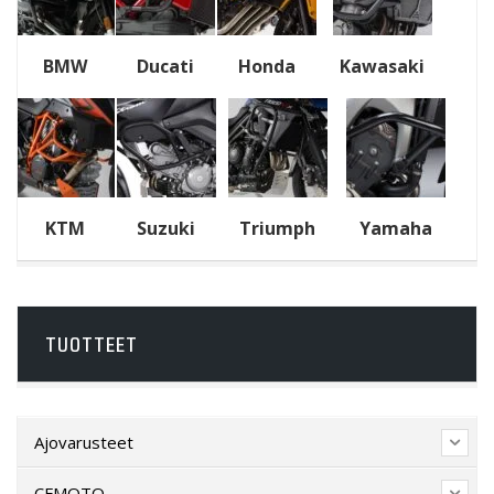
BMW
Ducati
Honda
Kawasaki
KTM
Suzuki
Triumph
Yamaha
TUOTTEET
Ajovarusteet
CFMOTO