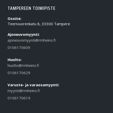
TAMPEREEN TOIMIPISTE
Osoite:
Teerivuorenkatu 8, 33300 Tampere
Ajoneuvomyynti:
ajoneuvomyynti@rmheino.fi
0106170609
Huolto:
huolto@rmheino.fi
0106170629
Varuste- ja varaosamyynti:
myynti@rmheino.fi
0106170619