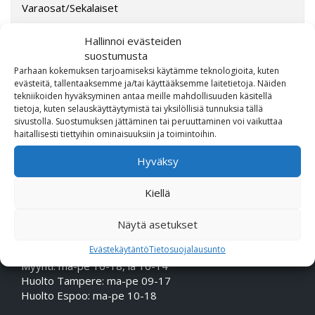
Varaosat/Sekalaiset
Hallinnoi evästeiden
suostumusta
Parhaan kokemuksen tarjoamiseksi käytämme teknologioita, kuten
evästeitä, tallentaaksemme ja/tai käyttääksemme laitetietoja. Näiden
tekniikoiden hyväksyminen antaa meille mahdollisuuden käsitellä
tietoja, kuten selauskäyttäytymistä tai yksilöllisiä tunnuksia tällä
sivustolla. Suostumuksen jättäminen tai peruuttaminen voi vaikuttaa
haitallisesti tiettyihin ominaisuuksiin ja toimintoihin.
OTA MEIHIN YHTEYTTÄ!
Hyväksy
Puhelin (Vaihde):
010 617 0600
Kiellä
Sähköposti:
etunimi.sukunimi@rmheino.fi
Y-tunnus:
0748389-3
Näytä asetukset
Evästekäytäntö
Tietosuojalausunto
Aukioloajat
Myynti: ma-pe 10-18, la 10-14
Huolto Tampere: ma-pe 09-17
Huolto Espoo: ma-pe 10-18