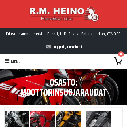
Edustamamme merkit - Ducati, H-D, Suzuki, Polaris, Indian, CFMOTO
myynti@rmheino.fi
0
MENU
OSASTO:
MOOTTORINSUOJARAUDAT