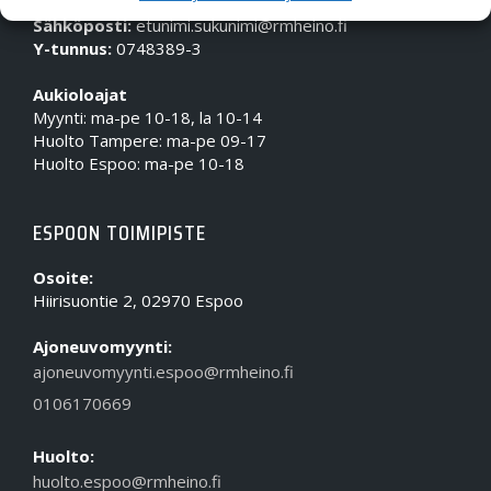
Puhelin (Vaihde):
010 617 0600
Sähköposti:
etunimi.sukunimi@rmheino.fi
Y-tunnus:
0748389-3
Aukioloajat
Myynti: ma-pe 10-18, la 10-14
Huolto Tampere: ma-pe 09-17
Huolto Espoo: ma-pe 10-18
ESPOON TOIMIPISTE
Osoite:
Hiirisuontie 2, 02970 Espoo
Ajoneuvomyynti:
ajoneuvomyynti.espoo@rmheino.fi
0106170669
Huolto:
huolto.espoo@rmheino.fi