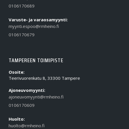
0106170689
Varuste- ja varaosamyynti:
myynti.espoo@rmheino.fi
0106170679
TAMPEREEN TOIMIPISTE
Osoite:
Teerivuorenkatu 8, 33300 Tampere
Ajoneuvomyynti:
ajoneuvomyynti@rmheino.fi
0106170609
Huolto:
huolto@rmheino.fi