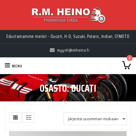
Edustamamme merkit - Ducati, H-D, Suzuki, Polaris, Indian, CFMOTO
myynti@rmheino.fi
0
MENU
OSASTO:
DUCATI