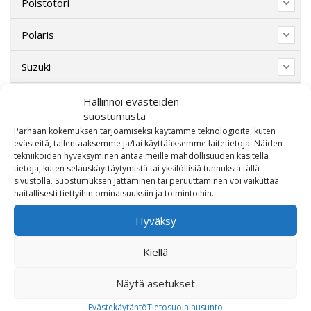
Poistotori
Polaris
Suzuki
SW-Motech
Hallinnoi evästeiden
suostumusta
Varaosat/Sekalaiset
Parhaan kokemuksen tarjoamiseksi käytämme teknologioita, kuten
evästeitä, tallentaaksemme ja/tai käyttääksemme laitetietoja. Näiden
tekniikoiden hyväksyminen antaa meille mahdollisuuden käsitellä
tietoja, kuten selauskäyttäytymistä tai yksilöllisiä tunnuksia tällä
sivustolla. Suostumuksen jättäminen tai peruuttaminen voi vaikuttaa
haitallisesti tiettyihin ominaisuuksiin ja toimintoihin.
Hyväksy
Kiellä
OTA MEIHIN YHTEYTTÄ!
Näytä asetukset
Evästekäytäntö
Tietosuojalausunto