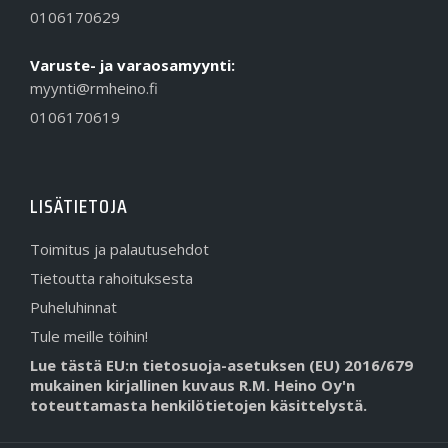
0106170629
Varuste- ja varaosamyynti:
myynti@rmheino.fi
0106170619
LISÄTIETOJA
Toimitus ja palautusehdot
Tietoutta rahoituksesta
Puheluhinnat
Tule meille töihin!
Lue tästä EU:n tietosuoja-asetuksen (EU) 2016/679
mukainen kirjallinen kuvaus R.M. Heino Oy'n
toteuttamasta henkilötietojen käsittelystä.