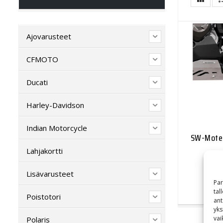
Ajovarusteet
CFMOTO
Ducati
Harley-Davidson
Indian Motorcycle
SW-Motec
Lahjakortti
Lisävarusteet
Par
tal
Poistotori
ant
yks
vai
Polaris