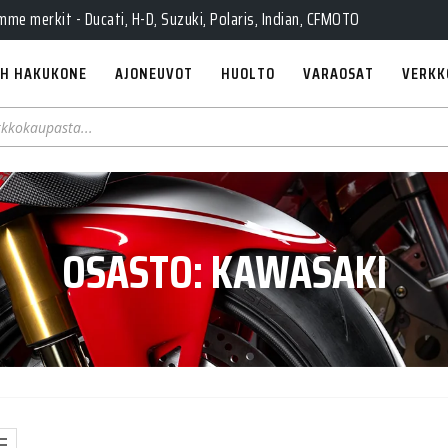
e merkit - Ducati, H-D, Suzuki, Polaris, Indian, CFMOTO
H HAKUKONE
AJONEUVOT
HUOLTO
VARAOSAT
VERKK
OSASTO:
KAWASAKI