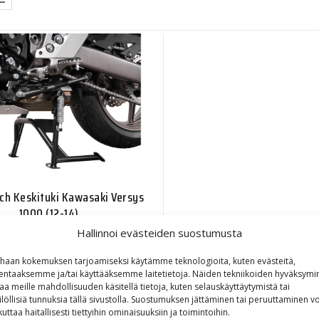
h Keskituki Kawasaki Versys
1000 (12-14)
Hallinnoi evästeiden suostumusta
230,00
€
haan kokemuksen tarjoamiseksi käytämme teknologioita, kuten evästeitä,
lentaaksemme ja/tai käyttääksemme laitetietoja. Näiden tekniikoiden hyväksymi
aa meille mahdollisuuden käsitellä tietoja, kuten selauskäyttäytymistä tai
ilöllisiä tunnuksia tällä sivustolla. Suostumuksen jättäminen tai peruuttaminen vo
kuttaa haitallisesti tiettyihin ominaisuuksiin ja toimintoihin.