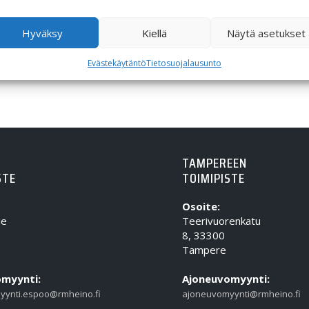
Hyväksy
Kiellä
Näytä asetukset
Evästekäytäntö
Tietosuojalausunto
TAMPEREEN
STE
TOIMIPISTE
Osoite:
ie
Teerivuorenkatu
8, 33300
Tampere
myynti:
Ajoneuvomyynti:
yynti.espoo@rmheino.fi
ajoneuvomyynti@rmheino.fi