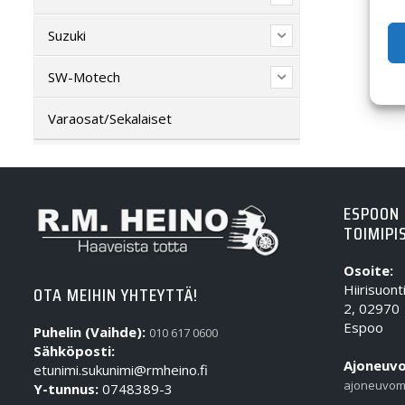
Suzuki
SW-Motech
Varaosat/Sekalaiset
ESPOON
TOIMIPI
Osoite:
Hiirisuont
OTA MEIHIN YHTEYTTÄ!
2, 02970
Espoo
Puhelin (Vaihde):
010 617 0600
Sähköposti:
Ajoneuvo
etunimi.sukunimi@rmheino.fi
ajoneuvom
Y-tunnus:
0748389-3