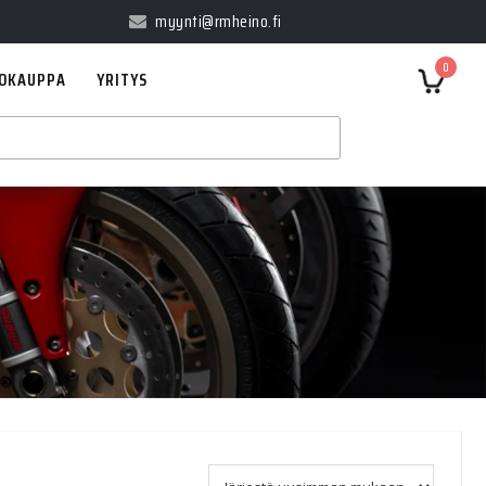
myynti@rmheino.fi
0
OKAUPPA
YRITYS