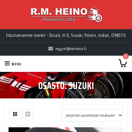
Edustamamme merkit - Ducati, H-D, Suzuki, Polaris, Indian, CFMOTO
myynti@rmheino.fi
0
MENU
OSASTO:
SUZUKI