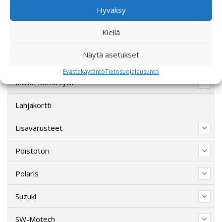
Hyväksy
CFMOTO
Kiellä
Ducati
Näytä asetukset
Harley-Davidson
Evästekäytäntö
Tietosuojalausunto
Indian Motorcycle
Lahjakortti
Lisävarusteet
Poistotori
Polaris
Suzuki
SW-Motech