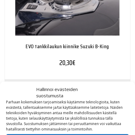
EVO tankkilaukun kiinnike Suzuki B-King
20,30
€
Hallinnoi evästeiden
suostumusta
TUOTTEET
Parhaan kokemuksen tarjoamiseksi käytämme teknologioita, kuten
evästeitä, tallentaaksemme ja/tai käyttääksemme laitetietoja. Näiden
tekniikoiden hyväksyminen antaa meille mahdollisuuden käsitellä
tietoja, kuten selauskäyttäytymistä tai yksilöllisiä tunnuksia tällä
sivustolla. Suostumuksen jättäminen tai peruuttaminen voi vaikuttaa
Ajovarusteet
haitallisesti tiettyihin ominaisuuksiin ja toimintoihin.