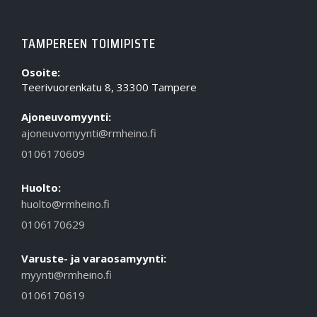
TAMPEREEN TOIMIPISTE
Osoite:
Teerivuorenkatu 8, 33300 Tampere
Ajoneuvomyynti:
ajoneuvomyynti@rmheino.fi
0106170609
Huolto:
huolto@rmheino.fi
0106170629
Varuste- ja varaosamyynti:
myynti@rmheino.fi
0106170619