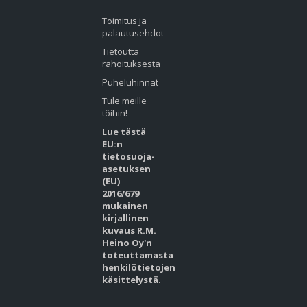
Toimitus ja
palautusehdot
Tietoutta
rahoituksesta
Puheluhinnat
Tule meille
töihin!
Lue tästä
EU:n
tietosuoja-
asetuksen
(EU)
2016/679
mukainen
kirjallinen
kuvaus R.M.
Heino Oy'n
toteuttamasta
henkilötietojen
käsittelystä.