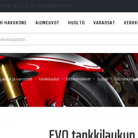
Pe 10-18, La 10-14, Huolto Ma-Pe 9-17
H HAKUKONE
AJONEUVOT
HUOLTO
VARAOSAT
VERKK
›
›
›
›
Laukut ja varusteet
Tankkilaukut
EVO kiinnikkeet
Suzuki
EVO tankkilau
EVO tankkilaukun 