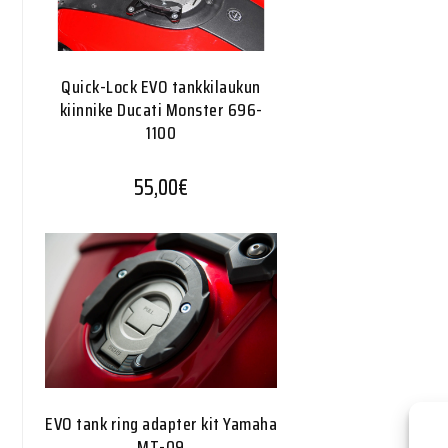
Quick-Lock EVO tankkilaukun
kiinnike Ducati Monster 696-
1100
55,00
€
EVO tank ring adapter kit Yamaha
MT-09