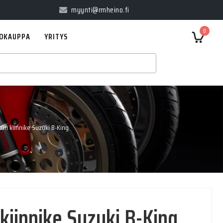
myynti@rmheino.fi
0
OKAUPPA
YRITYS
kun kiinnike Suzuki B-King
kiinnike Suzuki B-King