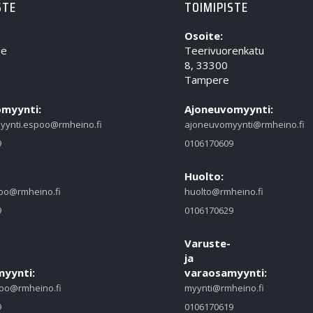
STE
TOIMIPISTE
Osoite:
ie
Teerivuorenkatu
8, 33300
Tampere
myynti:
Ajoneuvomyynti:
yynti.espoo@rmheino.fi
ajoneuvomyynti@rmheino.fi
9
0106170609
Huolto:
oo@rmheino.fi
huolto@rmheino.fi
9
0106170629
Varuste-
ja
yynti:
varaosamyynti:
oo@rmheino.fi
myynti@rmheino.fi
9
0106170619