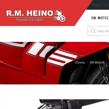
Myynti Ma-
SW-MOTEC
Products
search
›
›
Etusivu
SW-Motech