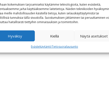
haan kokemuksen tarjoamiseksi käytämme teknologioita, kuten evästeitä,
lentaaksemme ja/tai käyttääksemme laitetietoja. Näiden tekniikoiden hyväksymi
aa meille mahdollisuuden käsitellä tietoja, kuten selauskäyttäytymistä tai
ilöllisiä tunnuksia tällä sivustolla. Suostumuksen jättäminen tai peruuttaminen vo
kuttaa haitallisesti tiettyihin ominaisuuksiin ja toimintoihin.
Hyväksy
Kiellä
Näytä asetukset
Evästekäytäntö
Tietosuojalausunto