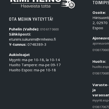
TOIMIPI
Osoite:
Hiirisuont
OTA MEIHIN YHTEYTTÄ!
2, 02970
Espoo
Puhelin (Vaihde):
010 617 0600
Sähköposti:
Ajoneuvo
etunimi.sukunimi@rmheino.fi
ajoneuvom
Y-tunnus:
0748389-3
010617066
Aukioloajat
Myynti: ma-pe 10-18, la 10-14
Huolto:
Huolto Tampere: ma-pe 09-17
huolto.esp
Huolto Espoo: ma-pe 10-18
010617068
Varuste-
ja
varaosam
myynti.esp
010617067