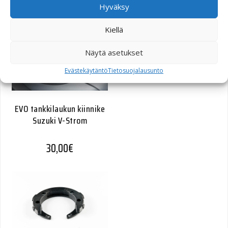
55,70
€
Hyväksy
Kiellä
Näytä asetukset
Evästekäytäntö
Tietosuojalausunto
EVO tankkilaukun kiinnike
Suzuki V-Strom
30,00
€