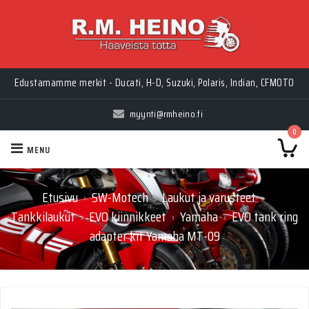
Edustamamme merkit - Ducati, H-D, Suzuki, Polaris, Indian, CFMOTO
myynti@rmheino.fi
0
MENU
Etusivu
SW-Motech
Laukut ja varusteet
›
›
›
Tankkilaukut
EVO kiinnikkeet
Yamaha
EVO tank ring
›
›
›
adapter kit Yamaha MT-09