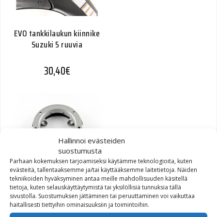
EVO tankkilaukun kiinnike
Suzuki 5 ruuvia
30,40
€
Hallinnoi evästeiden
suostumusta
Parhaan kokemuksen tarjoamiseksi käytämme teknologioita, kuten
EVO tankkilaukun kiinnike
evästeitä, tallentaaksemme ja/tai käyttääksemme laitetietoja. Näiden
tekniikoiden hyväksyminen antaa meille mahdollisuuden käsitellä
BMW R 1200 ruuviton
tietoja, kuten selauskäyttäytymistä tai yksilöllisiä tunnuksia tällä
kiinnitys
sivustolla. Suostumuksen jättäminen tai peruuttaminen voi vaikuttaa
haitallisesti tiettyihin ominaisuuksiin ja toimintoihin.