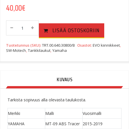
40,00
€
EVO
LISÄÄ OSTOSKORIIN
Tank
Ring
Adapter
Tuotetunnus (SKU):
TRT.00.640.30800/B
Osastot:
EVO kiinnikkeet
,
Kit
SW-Motech
,
Tankkilaukut
,
Yamaha
Yamaha
MT-
09
Quantity
KUVAUS
Tarkista sopivuus alla olevasta taulukosta.
Merkki
Malli
Vuosimalli
YAMAHA
MT-09 ABS Tracer
2015-2019