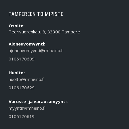
TAMPEREEN TOIMIPISTE
Osoite:
Teerivuorenkatu 8, 33300 Tampere
Ajoneuvomyynti:
ajoneuvomyynti@rmheino.fi
0106170609
Huolto:
huolto@rmheino.fi
0106170629
Varuste- ja varaosamyynti:
myynti@rmheino.fi
0106170619