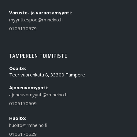
Varuste- ja varaosamyynti:
myynti.espoo@rmheino.fi
0106170679
TAMPEREEN TOIMIPISTE
Osoite:
Teerivuorenkatu 8, 33300 Tampere
Ajoneuvomyynti:
ajoneuvomyynti@rmheino.fi
0106170609
Huolto:
huolto@rmheino.fi
0106170629