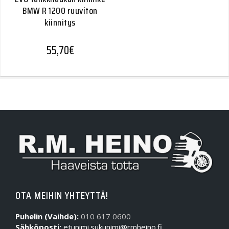
BMW R 1200 ruuviton
kiinnitys
55,70
€
OTA MEIHIN YHTEYTTÄ!
Puhelin (Vaihde):
010 617 0600
Sähköposti:
etunimi.sukunimi@rmheino.fi