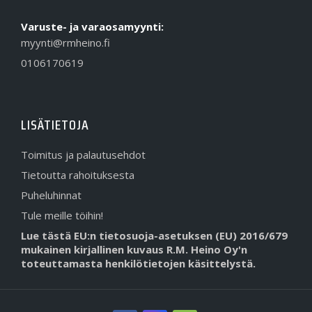
Varuste- ja varaosamyynti:
myynti@rmheino.fi
0106170619
LISÄTIETOJA
Toimitus ja palautusehdot
Tietoutta rahoituksesta
Puheluhinnat
Tule meille töihin!
Lue tästä EU:n tietosuoja-asetuksen (EU) 2016/679
mukainen kirjallinen kuvaus R.M. Heino Oy'n
toteuttamasta henkilötietojen käsittelystä.