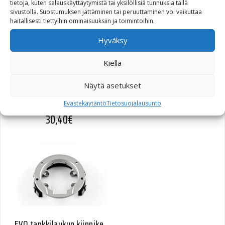
tietoja, kuten selauskäyttäytymistä tai yksilöllisiä tunnuksia tällä
sivustolla. Suostumuksen jättäminen tai peruuttaminen voi vaikuttaa
haitallisesti tiettyihin ominaisuuksiin ja toimintoihin.
Hyväksy
Kiellä
EVO tankkilaukun kiinnike
BMW R 850-1200/K 1200 6
Näytä asetukset
ruuvia
Evästekäytäntö
Tietosuojalausunto
30,40
€
EVO tankkilaukun kiinnike