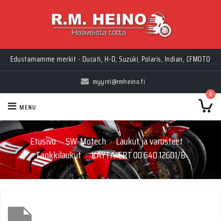
Edustamamme merkit - Ducati, H-D, Suzuki, Polaris, Indian, CFMOTO
myynti@rmheino.fi
0
MENU
Etusivu
SW-Motech
Laukut ja varusteet
›
›
›
Tankkilaukut
KÄYTÄ TRT.00.640.12601/B
›