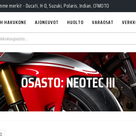
e merkit - Ducati, H-D, Suzuki, Polaris, Indian, CFMOTO
H HAKUKONE
AJONEUVOT
HUOLTO
VARAOSAT
VERKK
OSASTO:
NEOTEC III