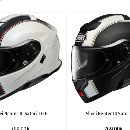
ei Neotec III Satori TC-6
Shoei Neotec III Sator
769,00
€
769,00
€