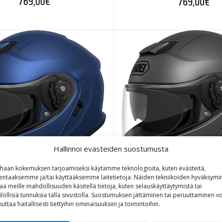
769,00
€
769,00
€
Hallinnoi evästeiden suostumusta
haan kokemuksen tarjoamiseksi käytämme teknologioita, kuten evästeitä,
lentaaksemme ja/tai käyttääksemme laitetietoja. Näiden tekniikoiden hyväksymi
aa meille mahdollisuuden käsitellä tietoja, kuten selauskäyttäytymistä tai
ilöllisiä tunnuksia tällä sivustolla. Suostumuksen jättäminen tai peruuttaminen vo
i Neotec III mattasininen
Shoei Neotec III matt
kuttaa haitallisesti tiettyihin ominaisuuksiin ja toimintoihin.