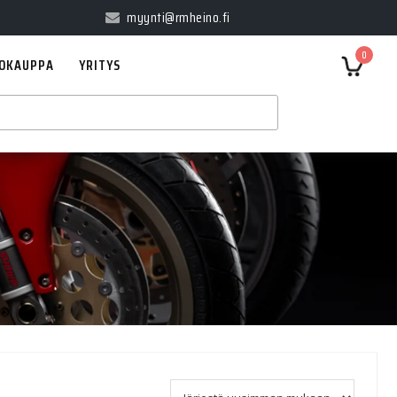
myynti@rmheino.fi
0
OKAUPPA
YRITYS