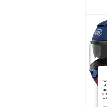
Par
tal
ant
yks
Shoe
vai