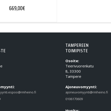
669,00
€
TAMPEREEN
STE
TOIMIPISTE
Osoite:
ie
Teerivuorenkatu
8, 33300
Tampere
myynti:
Ajoneuvomyynti:
yynti.espoo@rmheino.fi
ajoneuvomyynti@rmheino.fi
9
0106170609
Huolto: