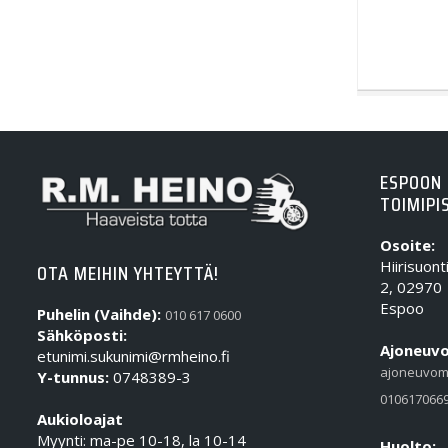
ESPOON
TOIMIPI
Osoite:
Hiirisuont
OTA MEIHIN YHTEYTTÄ!
2, 02970
Espoo
Puhelin (Vaihde):
010 617 0600
Sähköposti:
Ajoneuvo
etunimi.sukunimi@rmheino.fi
ajoneuvom
Y-tunnus:
0748389-3
010617066
Aukioloajat
Myynti: ma-pe 10-18, la 10-14
Huolto: