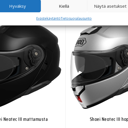
699,00
€
699,00
€
Hyväksy
Kiellä
Näytä asetukset
Evästekäytäntö
Tietosuojalausunto
i Neotec III mattamusta
Shoei Neotec III ho