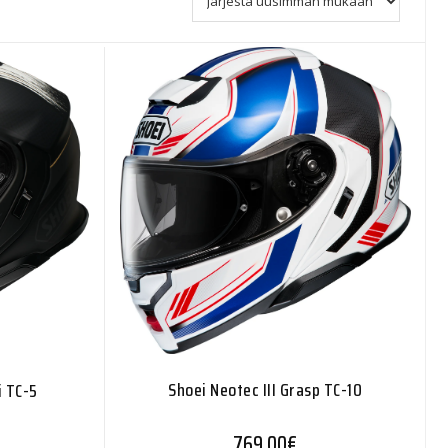
Shoei Neotec III Grasp TC-10
i TC-5
769,00
€