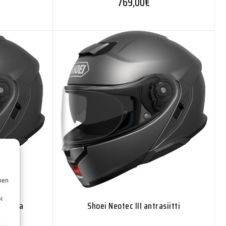
769,00
€
nen
i
aharmaa
Shoei Neotec III antrasiitti