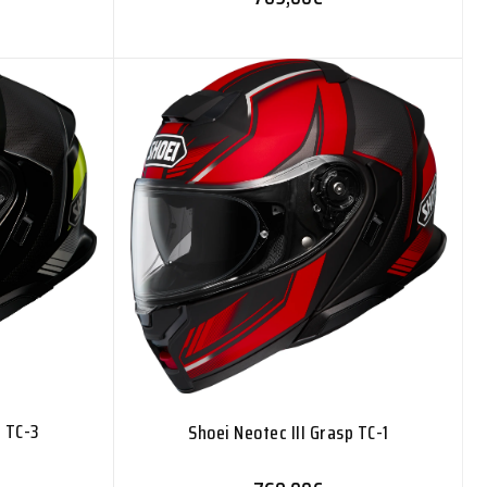
p TC-3
Shoei Neotec III Grasp TC-1