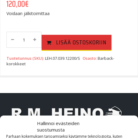
120,00
€
Voidaan jälkitoimittaa
Barback
LISÄÄ OSTOSKORIIN
Tangonkiinnike,
Korotus
20
Tuotetunnus (SKU):
LEH.07.039.12200/S
Osasto:
Barback-
Mm,
korokkeet
Siirto
Taakse
30
Mm,
Hopea
R1200GS
08-
Quantity
Hallinnoi evästeiden
suostumusta
Parhaan kokemuksen tarjoamiseksi käytämme teknologioita, kuten