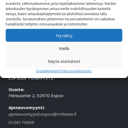
evästeitä, tallentaaksemme ja/tai käyttääksemme laitetietoja. Näiden
OTA MEIHIN YHTEYTTÄ!
tekniikoiden hyväksyminen antaa meille mahdollisuuden käsitellä
tietoja, kuten selauskäyttäytymistä tai yksilöllisiä tunnuksia tällä
Puhelin (Vaihde):
010 617 0600
sivustolla. Suostumuksen jättäminen tai peruuttaminen voi vaikuttaa
Sähköposti:
etunimi.sukunimi@rmheino.fi
haitallisesti tiettyihin ominaisuuksiin ja toimintoihin.
Y-tunnus:
0748389-3
Hyväksy
Aukioloajat
Myynti: ma-pe 10-18, la 10-14
Kiellä
Huolto Tampere: ma-pe 09-17
Huolto Espoo: ma-pe 10-18
Näytä asetukset
Evästekäytäntö
Tietosuojalausunto
ESPOON TOIMIPISTE
Osoite:
Hiirisuontie 2, 02970 Espoo
Ajoneuvomyynti:
ajoneuvomyynti.espoo@rmheino.fi
0106170669