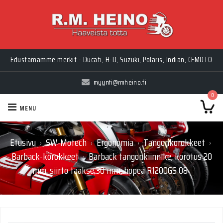
Edustamamme merkit - Ducati, H-D, Suzuki, Polaris, Indian, CFMOTO
myynti@rmheino.fi
0
MENU
Etusivu
SW-Motech
Ergonomia
Tangonkorokkeet
›
›
›
›
Barback-korokkeet
Barback tangonkiinnike, korotus 20
›
mm, siirto taakse 30 mm, hopea R1200GS 08-