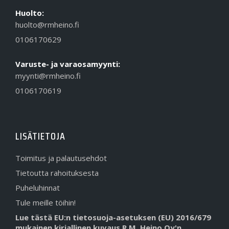
Huolto:
huolto@rmheino.fi
0106170629
Varuste- ja varaosamyynti:
myynti@rmheino.fi
0106170619
LISÄTIETOJA
Toimitus ja palautusehdot
Tietoutta rahoituksesta
Puheluhinnat
Tule meille töihin!
Lue tästä EU:n tietosuoja-asetuksen (EU) 2016/679
mukainen kirjallinen kuvaus R.M. Heino Oy'n