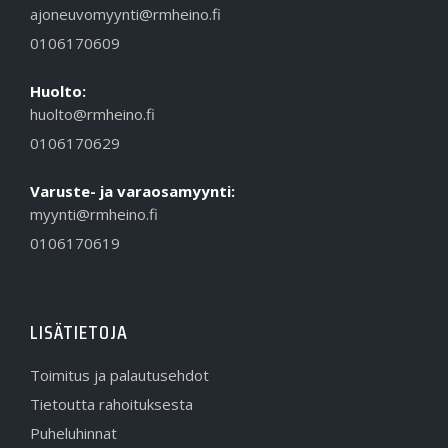
ajoneuvomyynti@rmheino.fi
0106170609
Huolto:
huolto@rmheino.fi
0106170629
Varuste- ja varaosamyynti:
myynti@rmheino.fi
0106170619
LISÄTIETOJA
Toimitus ja palautusehdot
Tietoutta rahoituksesta
Puheluhinnat