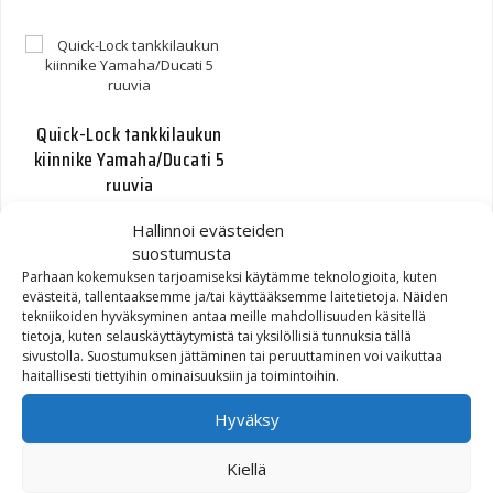
Quick-Lock tankkilaukun
kiinnike Yamaha/Ducati 5
ruuvia
Hallinnoi evästeiden
26,40
€
suostumusta
Parhaan kokemuksen tarjoamiseksi käytämme teknologioita, kuten
evästeitä, tallentaaksemme ja/tai käyttääksemme laitetietoja. Näiden
tekniikoiden hyväksyminen antaa meille mahdollisuuden käsitellä
tietoja, kuten selauskäyttäytymistä tai yksilöllisiä tunnuksia tällä
sivustolla. Suostumuksen jättäminen tai peruuttaminen voi vaikuttaa
Quick-Lock tankkilaukun
haitallisesti tiettyihin ominaisuuksiin ja toimintoihin.
kiinnike MV Agusta 5
Hyväksy
ruuvia
Kiellä
26,40
€