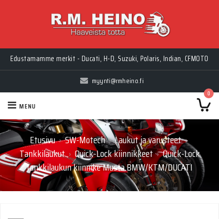
Edustamamme merkit - Ducati, H-D, Suzuki, Polaris, Indian, CFMOTO
myynti@rmheino.fi
0
MENU
Etusivu
SW-Motech
Laukut ja varusteet
›
›
›
Tankkilaukut
Quick-Lock kiinnikkeet
Quick-Lock
›
›
tankkilaukun kiinnike Musta BMW/KTM/DUCATI