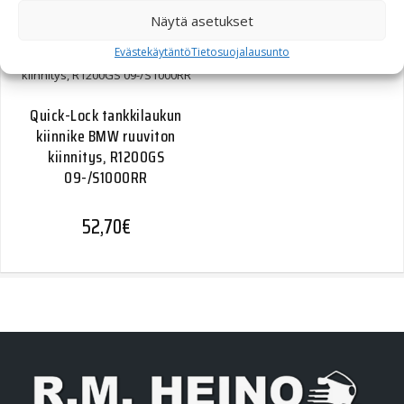
Näytä asetukset
Evästekäytäntö
Tietosuojalausunto
Quick-Lock tankkilaukun
kiinnike BMW ruuviton
kiinnitys, R1200GS
09-/S1000RR
52,70
€