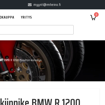
myynti@rmheino.fi
0
OKAUPPA
YRITYS
ike BMW R 1200 ruuviton kiinnitys
 kiinnike BMW R 1200