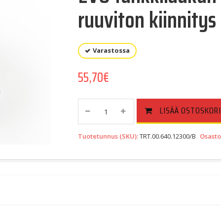
ruuviton kiinnitys
Varastossa
55,70
€
EVO
LISÄÄ OSTOSKORI
Tankkilaukun
Kiinnike
Tuotetunnus (SKU):
TRT.00.640.12300/B
Osasto
BMW
R
1200
Ruuviton
Kiinnitys
Quantity