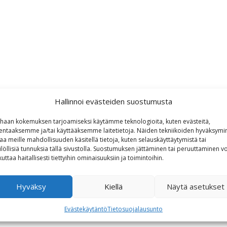
Hallinnoi evästeiden suostumusta
haan kokemuksen tarjoamiseksi käytämme teknologioita, kuten evästeitä,
lentaaksemme ja/tai käyttääksemme laitetietoja. Näiden tekniikoiden hyväksymi
aa meille mahdollisuuden käsitellä tietoja, kuten selauskäyttäytymistä tai
ilöllisiä tunnuksia tällä sivustolla. Suostumuksen jättäminen tai peruuttaminen vo
kuttaa haitallisesti tiettyihin ominaisuuksiin ja toimintoihin.
Hyväksy
Kiellä
Näytä asetukset
Evästekäytäntö
Tietosuojalausunto