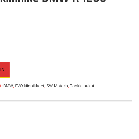
IN
t:
BMW
,
EVO kiinnikkeet
,
SW-Motech
,
Tankkilaukut