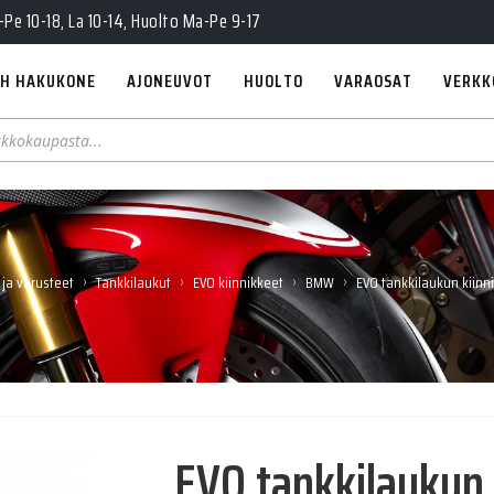
Pe 10-18, La 10-14, Huolto Ma-Pe 9-17
H HAKUKONE
AJONEUVOT
HUOLTO
VARAOSAT
VERKK
›
›
›
›
 ja varusteet
Tankkilaukut
EVO kiinnikkeet
BMW
EVO tankkilaukun kiinn
EVO tankkilaukun