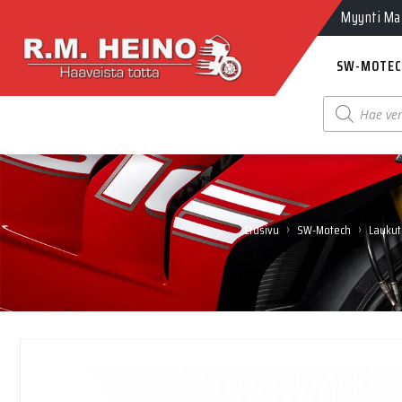
Myynti Ma-
SW-MOTEC
Products
search
›
›
Etusivu
SW-Motech
Laukut