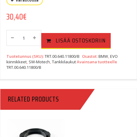
Varastossa
30,40
€
EVO
LISÄÄ OSTOSKORIIN
Tankkilaukun
Kiinnike
BMW
Tuotetunnus (SKU):
TRT.00.640.11800/B
Osastot:
BMW
,
EVO
F650ST/Funduro
kiinnikkeet
,
SW-Motech
,
Tankkilaukut
Avainsana tuotteelle
TRT.00.640.11800/B
5
Ruuvia
Quantity
RELATED PRODUCTS