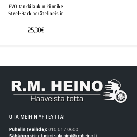
EVO tankkilaukun kiinnike
Steel-Rack perätelineisiin
25,30
€
OTA MEIHIN YHTEYTTÄ!
Puhelin (Vaihde):
010 617 0600
Sähköposti:
etunimi.sukunimi@rmheino.fi