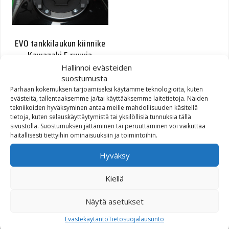
EVO tankkilaukun kiinnike
Kawazaki 5 ruuvia
Hallinnoi evästeiden
suostumusta
30,00
€
Parhaan kokemuksen tarjoamiseksi käytämme teknologioita, kuten
evästeitä, tallentaaksemme ja/tai käyttääksemme laitetietoja. Näiden
tekniikoiden hyväksyminen antaa meille mahdollisuuden käsitellä
tietoja, kuten selauskäyttäytymistä tai yksilöllisiä tunnuksia tällä
sivustolla. Suostumuksen jättäminen tai peruuttaminen voi vaikuttaa
haitallisesti tiettyihin ominaisuuksiin ja toimintoihin.
Hyväksy
Kiellä
TRT.00.640.20601/B
Näytä asetukset
58,00
€
Evästekäytäntö
Tietosuojalausunto