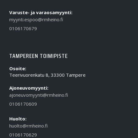
Varuste- ja varaosamyynti:
myynti.espoo@rmheino.fi
0106170679
TAMPEREEN TOIMIPISTE
Osoite:
Teerivuorenkatu 8, 33300 Tampere
Ajoneuvomyynti:
ajoneuvomyynti@rmheino.fi
0106170609
Huolto:
huolto@rmheino.fi
0106170629