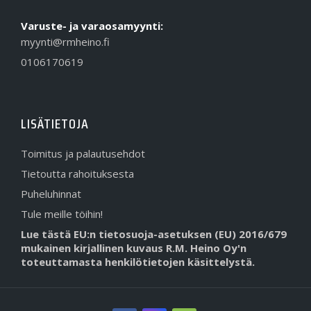
Varuste- ja varaosamyynti:
myynti@rmheino.fi
0106170619
LISÄTIETOJA
Toimitus ja palautusehdot
Tietoutta rahoituksesta
Puheluhinnat
Tule meille töihin!
Lue tästä EU:n tietosuoja-asetuksen (EU) 2016/679
mukainen kirjallinen kuvaus R.M. Heino Oy'n
toteuttamasta henkilötietojen käsittelystä.