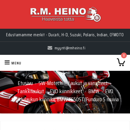
Edustamamme merkit - Ducati, H-D, Suzuki, Polaris, Indian, CFMOTO
myynti@rmheino.fi
0
MENU
Etusivu
SW-Motech
Laukut ja varusteet
›
›
›
Tankkilaukut
EVO kiinnikkeet
BMW
EVO
›
›
›
tankkilaukun kiinnike BMW F650ST/Funduro 5 ruuvia