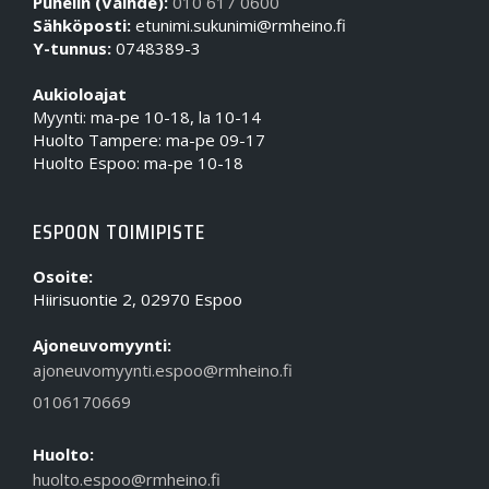
Puhelin (Vaihde):
010 617 0600
Sähköposti:
etunimi.sukunimi@rmheino.fi
Y-tunnus:
0748389-3
Aukioloajat
Myynti: ma-pe 10-18, la 10-14
Huolto Tampere: ma-pe 09-17
Huolto Espoo: ma-pe 10-18
ESPOON TOIMIPISTE
Osoite:
Hiirisuontie 2, 02970 Espoo
Ajoneuvomyynti:
ajoneuvomyynti.espoo@rmheino.fi
0106170669
Huolto:
huolto.espoo@rmheino.fi