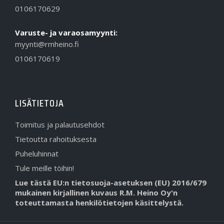
0106170629
Varuste- ja varaosamyynti:
myynti@rmheino.fi
0106170619
LISÄTIETOJA
Toimitus ja palautusehdot
Tietoutta rahoituksesta
Puheluhinnat
Tule meille töihin!
Lue tästä EU:n tietosuoja-asetuksen (EU) 2016/679
mukainen kirjallinen kuvaus R.M. Heino Oy'n
toteuttamasta henkilötietojen käsittelystä.