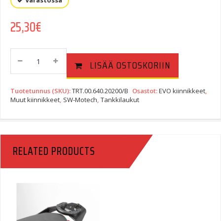
Varastossa
25,30
€
EVO
LISÄÄ OSTOSKORIIN
Tankkilaukun
Kiinnike
Steel-
Tuotetunnus (SKU):
TRT.00.640.20200/B
Osastot:
EVO kiinnikkeet
,
Rack
Muut kiinnikkeet
,
SW-Motech
,
Tankkilaukut
Perätelineisiin
Quantity
RELATED PRODUCTS