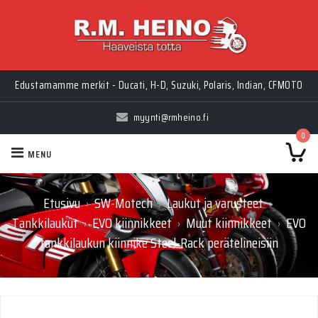
Edustamamme merkit - Ducati, H-D, Suzuki, Polaris, Indian, CFMOTO
myynti@rmheino.fi
0
MENU
Etusivu
SW-Motech
Laukut ja varusteet
›
›
›
Tankkilaukut
EVO kiinnikkeet
Muut kiinnikkeet
EVO
›
›
›
tankkilaukun kiinnike Steel-Rack perätelineisiin