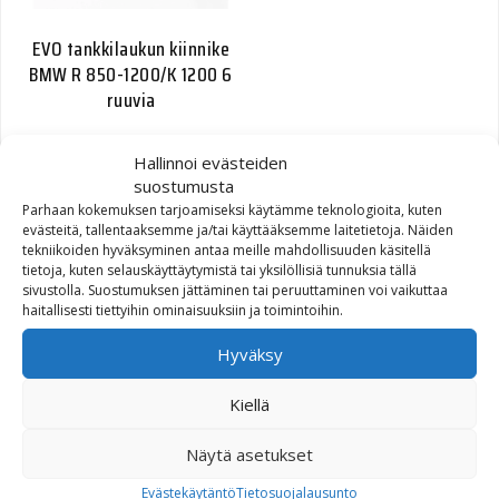
EVO tankkilaukun kiinnike
BMW R 850-1200/K 1200 6
ruuvia
30,40
€
Hallinnoi evästeiden
suostumusta
Parhaan kokemuksen tarjoamiseksi käytämme teknologioita, kuten
evästeitä, tallentaaksemme ja/tai käyttääksemme laitetietoja. Näiden
tekniikoiden hyväksyminen antaa meille mahdollisuuden käsitellä
tietoja, kuten selauskäyttäytymistä tai yksilöllisiä tunnuksia tällä
sivustolla. Suostumuksen jättäminen tai peruuttaminen voi vaikuttaa
haitallisesti tiettyihin ominaisuuksiin ja toimintoihin.
Hyväksy
EVO tank ring adapter kit
Kiellä
Yamaha MT-09
Näytä asetukset
40,00
€
Evästekäytäntö
Tietosuojalausunto