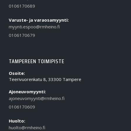
0106170689
Varuste- ja varaosamyynti:
myynti.espoo@rmheino.fi
0106170679
TAMPEREEN TOIMIPISTE
Osoite:
Teerivuorenkatu 8, 33300 Tampere
Ajoneuvomyynti:
ajoneuvomyynti@rmheino.fi
0106170609
Huolto:
huolto@rmheino.fi