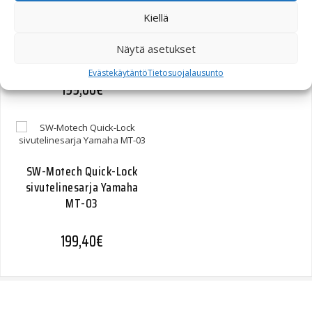
SW-Motech Quick-Lock
Kiellä
sivutelinesarja Honda
Näytä asetukset
CB600 Hornet 03-06
Evästekäytäntö
Tietosuojalausunto
199,00
€
SW-Motech Quick-Lock
sivutelinesarja Yamaha
MT-03
199,40
€