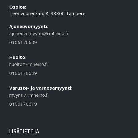
Osoite:
Teerivuorenkatu 8, 33300 Tampere
Ajoneuvomyynti:
ajoneuvomyynti@rmheino.fi
0106170609
Huolto:
huolto@rmheino.fi
0106170629
Varuste- ja varaosamyynti:
myynti@rmheino.fi
0106170619
LISÄTIETOJA