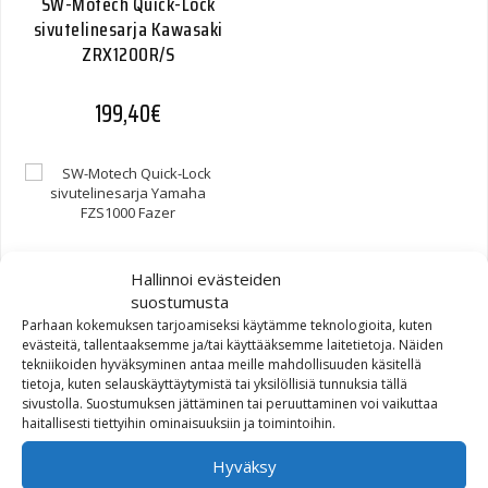
SW-Motech Quick-Lock
sivutelinesarja Kawasaki
ZRX1200R/S
199,40
€
SW-Motech Quick-Lock
Hallinnoi evästeiden
sivutelinesarja Yamaha
suostumusta
FZS1000 Fazer
Parhaan kokemuksen tarjoamiseksi käytämme teknologioita, kuten
evästeitä, tallentaaksemme ja/tai käyttääksemme laitetietoja. Näiden
221,70
€
tekniikoiden hyväksyminen antaa meille mahdollisuuden käsitellä
tietoja, kuten selauskäyttäytymistä tai yksilöllisiä tunnuksia tällä
sivustolla. Suostumuksen jättäminen tai peruuttaminen voi vaikuttaa
haitallisesti tiettyihin ominaisuuksiin ja toimintoihin.
Hyväksy