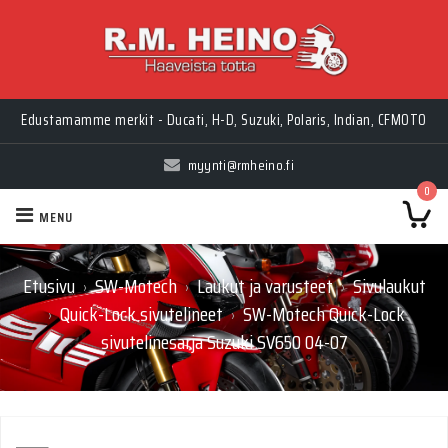
Edustamamme merkit - Ducati, H-D, Suzuki, Polaris, Indian, CFMOTO
myynti@rmheino.fi
0
MENU
Etusivu
SW-Motech
Laukut ja varusteet
Sivulaukut
›
›
›
Quick-Lock sivutelineet
SW-Motech Quick-Lock
›
›
sivutelinesarja Suzuki SV650 04-07