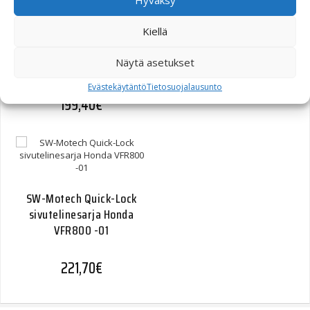
Hyväksy
Kiellä
SW-Motech Quick-Lock
sivutelinesarja Yamaha
Näytä asetukset
MT-03
Evästekäytäntö
Tietosuojalausunto
199,40
€
SW-Motech Quick-Lock
sivutelinesarja Honda
VFR800 -01
221,70
€