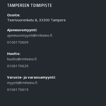
TAMPEREEN TOIMIPISTE
Osoite:
Teerivuorenkatu 8, 33300 Tampere
Ajoneuvomyynti:
ajoneuvomyynti@rmheino.fi
0106170609
Huolto:
huolto@rmheino.fi
0106170629
Varuste- ja varaosamyynti:
myynti@rmheino.fi
0106170619