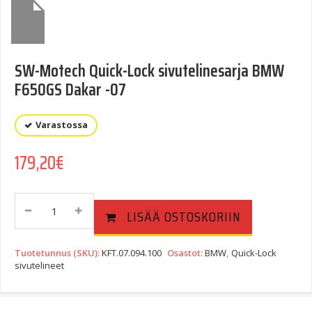
SW-Motech Quick-Lock sivutelinesarja BMW
F650GS Dakar -07
Varastossa
179,20
€
SW-
LISÄÄ OSTOSKORIIN
Motech
Quick-
Lock
Tuotetunnus (SKU):
KFT.07.094.100
Osastot:
BMW
,
Quick-Lock
Sivutelinesarja
sivutelineet
BMW
F650GS
Dakar