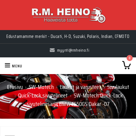
Edustamamme merkit - Ducati, H-D, Suzuki, Polaris, Indian, CFMOTO
myynti@rmheino.fi
0
MENU
Etusivu
SW-Motech
Laukut ja varusteet
Sivulaukut
›
›
›
Quick-Lock sivutelineet
SW-Motech Quick-Lock
›
›
sivutelinesarja BMW F650GS Dakar -07