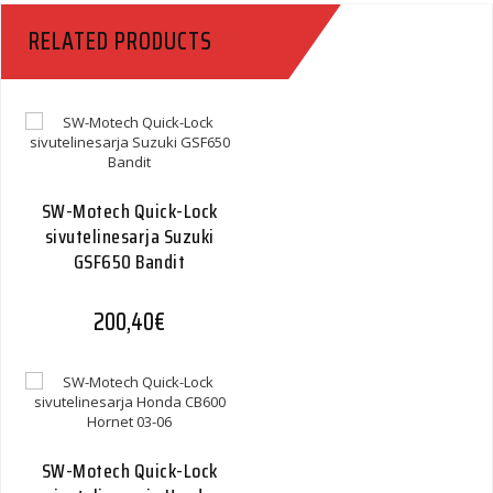
-07
RELATED PRODUCTS
Quantity
SW-Motech Quick-Lock
sivutelinesarja Suzuki
GSF650 Bandit
200,40
€
SW-Motech Quick-Lock