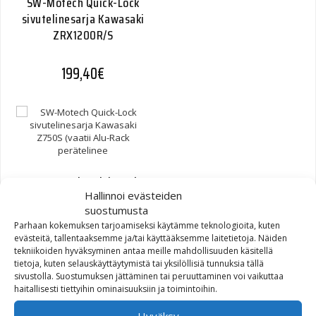
SW-Motech Quick-Lock
sivutelinesarja Kawasaki
ZRX1200R/S
199,40
€
SW-Motech Quick-Lock
Hallinnoi evästeiden
sivutelinesarja Kawasaki
suostumusta
Z750S (vaatii Alu-Rack
Parhaan kokemuksen tarjoamiseksi käytämme teknologioita, kuten
perätelinee
evästeitä, tallentaaksemme ja/tai käyttääksemme laitetietoja. Näiden
tekniikoiden hyväksyminen antaa meille mahdollisuuden käsitellä
200,40
€
tietoja, kuten selauskäyttäytymistä tai yksilöllisiä tunnuksia tällä
sivustolla. Suostumuksen jättäminen tai peruuttaminen voi vaikuttaa
haitallisesti tiettyihin ominaisuuksiin ja toimintoihin.