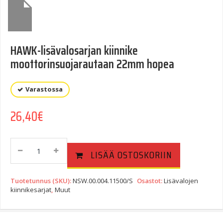
HAWK-lisävalosarjan kiinnike
moottorinsuojarautaan 22mm hopea
Varastossa
26,40
€
HAWK-
LISÄÄ OSTOSKORIIN
Lisävalosarjan
Kiinnike
Moottorinsuojarautaan
Tuotetunnus (SKU):
NSW.00.004.11500/S
Osastot:
Lisävalojen
22mm
kiinnikesarjat
,
Muut
Hopea
Quantity