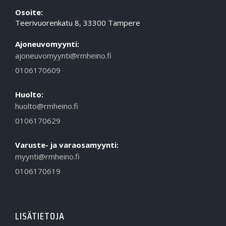
Osoite:
Teerivuorenkatu 8, 33300 Tampere
Ajoneuvomyynti:
ajoneuvomyynti@rmheino.fi
0106170609
Huolto:
huolto@rmheino.fi
0106170629
Varuste- ja varaosamyynti:
myynti@rmheino.fi
0106170619
LISÄTIETOJA