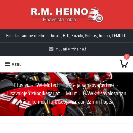
Edustamamme merkit - Ducati, H-D, Suzuki, Polaris, Indian, CFMOTO
myynti@rmheino.fi
0
MENU
Etusivu
SW-Motech
GPS- ja sähkövarusteet
›
›
›
Lisävalojen kiinnikesarjat
Muut
HAWK-lisävalosarjan
›
›
kiinnike moottorinsuojarautaan 22mm hopea