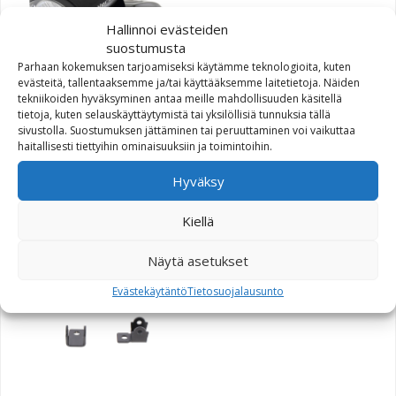
Hallinnoi evästeiden
suostumusta
Parhaan kokemuksen tarjoamiseksi käytämme teknologioita, kuten
evästeitä, tallentaaksemme ja/tai käyttääksemme laitetietoja. Näiden
tekniikoiden hyväksyminen antaa meille mahdollisuuden käsitellä
tietoja, kuten selauskäyttäytymistä tai yksilöllisiä tunnuksia tällä
SW-Motech HAWK-
sivustolla. Suostumuksen jättäminen tai peruuttaminen voi vaikuttaa
haitallisesti tiettyihin ominaisuuksiin ja toimintoihin.
lisävalosarjan kiinnike,
Kawasaki Versys 07-09
Hyväksy
42,20
€
Kiellä
Näytä asetukset
Evästekäytäntö
Tietosuojalausunto