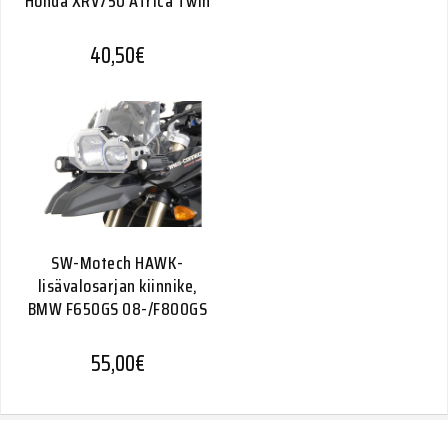
Honda XRV750 Africa Twin
40,50
€
SW-Motech HAWK-
lisävalosarjan kiinnike,
BMW F650GS 08-/F800GS
55,00
€