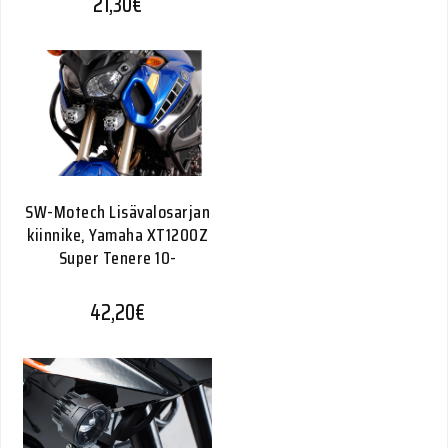
21,30
€
SW-Motech Lisävalosarjan
kiinnike, Yamaha XT1200Z
Super Tenere 10-
42,20
€