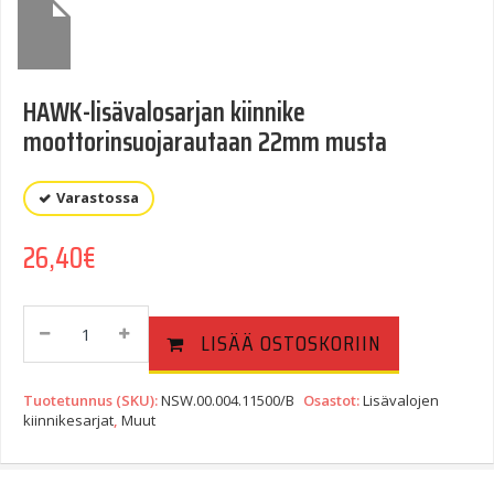
HAWK-lisävalosarjan kiinnike
moottorinsuojarautaan 22mm musta
Varastossa
26,40
€
HAWK-
LISÄÄ OSTOSKORIIN
Lisävalosarjan
Kiinnike
Moottorinsuojarautaan
Tuotetunnus (SKU):
NSW.00.004.11500/B
Osastot:
Lisävalojen
22mm
kiinnikesarjat
,
Muut
Musta
Quantity