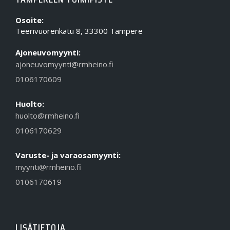
Osoite:
Teerivuorenkatu 8, 33300 Tampere
Ajoneuvomyynti:
ajoneuvomyynti@rmheino.fi
0106170609
Huolto:
huolto@rmheino.fi
0106170629
Varuste- ja varaosamyynti:
myynti@rmheino.fi
0106170619
LISÄTIETOJA