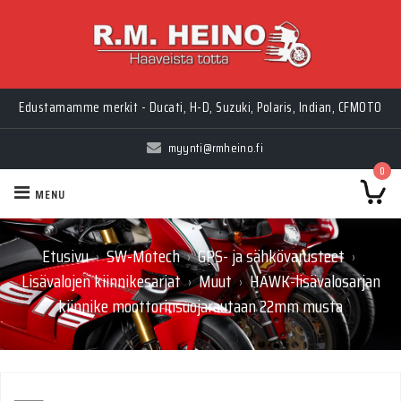
Edustamamme merkit - Ducati, H-D, Suzuki, Polaris, Indian, CFMOTO
myynti@rmheino.fi
0
MENU
Etusivu
SW-Motech
GPS- ja sähkövarusteet
›
›
›
Lisävalojen kiinnikesarjat
Muut
HAWK-lisävalosarjan
›
›
kiinnike moottorinsuojarautaan 22mm musta