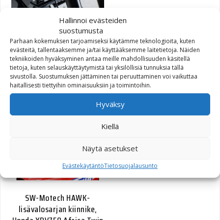
Hallinnoi evästeiden
suostumusta
SW-Motech HAWK-
Parhaan kokemuksen tarjoamiseksi käytämme teknologioita, kuten
lisävalosarjan kiinnike,
evästeitä, tallentaaksemme ja/tai käyttääksemme laitetietoja. Näiden
KTM 1050/1090 Adv., 1190
tekniikoiden hyväksyminen antaa meille mahdollisuuden käsitellä
Adv./R
tietoja, kuten selauskäyttäytymistä tai yksilöllisiä tunnuksia tällä
sivustolla. Suostumuksen jättäminen tai peruuttaminen voi vaikuttaa
haitallisesti tiettyihin ominaisuuksiin ja toimintoihin.
65,00
€
Hyväksy
Kiellä
Näytä asetukset
Evästekäytäntö
Tietosuojalausunto
SW-Motech HAWK-
lisävalosarjan kiinnike,