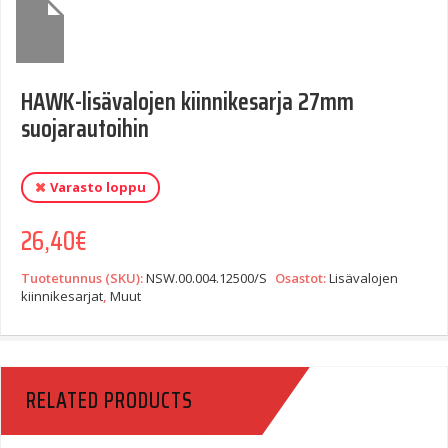
HAWK-lisävalojen kiinnikesarja 27mm
suojarautoihin
Varasto loppu
26,40
€
Tuotetunnus (SKU):
NSW.00.004.12500/S
Osastot:
Lisävalojen
kiinnikesarjat
,
Muut
RELATED PRODUCTS