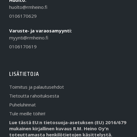
huolto@rmheino.fi
0106170629
Varuste- ja varaosamyynti:
myynti@rmheino.fi
0106170619
LISÄTIETOJA
Toimitus ja palautusehdot
Tietoutta rahoituksesta
Puheluhinnat
Tule meille töihin!
Lue tästä EU:n tietosuoja-asetuksen (EU) 2016/679
mukainen kirjallinen kuvaus R.M. Heino Oy'n
toteuttamasta henkilötietojen käsittelystä.