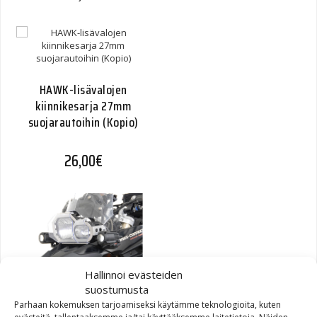
HAWK-lisävalojen
kiinnikesarja 27mm
suojarautoihin (Kopio)
26,00
€
Hallinnoi evästeiden
suostumusta
SW-Motech HAWK-
Parhaan kokemuksen tarjoamiseksi käytämme teknologioita, kuten