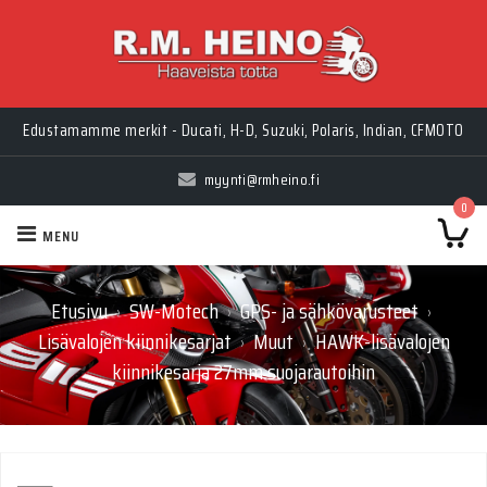
Myynti Ma-Pe 10-18, La 10-14, Huolto Ma-Pe 9-17
Edustamamme merkit - Ducati, H-D, Suzuki, Polaris, Indian, CFMOTO
myynti@rmheino.fi
0
MENU
Etusivu
SW-Motech
GPS- ja sähkövarusteet
›
›
›
Lisävalojen kiinnikesarjat
Muut
HAWK-lisävalojen
›
›
kiinnikesarja 27mm suojarautoihin