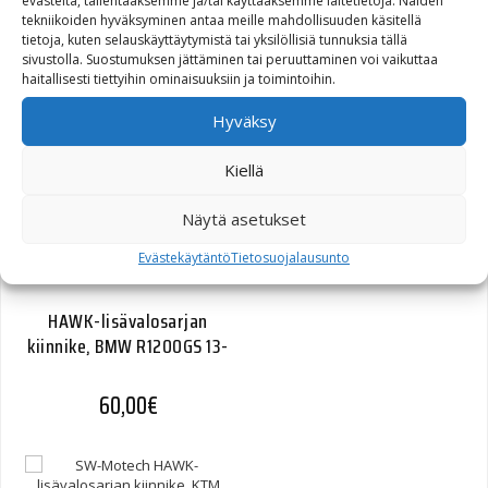
evästeitä, tallentaaksemme ja/tai käyttääksemme laitetietoja. Näiden
lisävalosarjan kiinnike,
tekniikoiden hyväksyminen antaa meille mahdollisuuden käsitellä
BMW F650GS 08-/F800GS
tietoja, kuten selauskäyttäytymistä tai yksilöllisiä tunnuksia tällä
sivustolla. Suostumuksen jättäminen tai peruuttaminen voi vaikuttaa
haitallisesti tiettyihin ominaisuuksiin ja toimintoihin.
55,00
€
Hyväksy
Kiellä
Näytä asetukset
Evästekäytäntö
Tietosuojalausunto
HAWK-lisävalosarjan
kiinnike, BMW R1200GS 13-
60,00
€