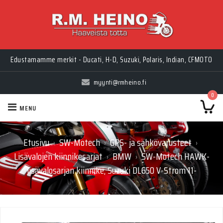
Edustamamme merkit - Ducati, H-D, Suzuki, Polaris, Indian, CFMOTO
myynti@rmheino.fi
0
MENU
Etusivu
SW-Motech
GPS- ja sähkövarusteet
›
›
›
Lisävalojen kiinnikesarjat
BMW
SW-Motech HAWK-
›
›
lisävalosarjan kiinnike, Suzuki DL650 V-Strom 11-