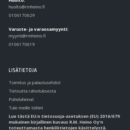
Huolto:
huolto@rmheino.fi
0106170629
Varuste- ja varaosamyynti:
myynti@rmheino.fi
0106170619
LISÄTIETOJA
Toimitus ja palautusehdot
Tietoutta rahoituksesta
Puheluhinnat
Tule meille töihin!
Lue tästä EU:n tietosuoja-asetuksen (EU) 2016/679
mukainen kirjallinen kuvaus R.M. Heino Oy'n
toteuttamasta henkilötietojen käsittelystä.