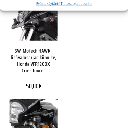
Evästekäytäntö
Tietosuojalausunto
SW-Motech HAWK-
lisävalosarjan kiinnike,
Honda VFR1200X
Crosstourer
50,00
€