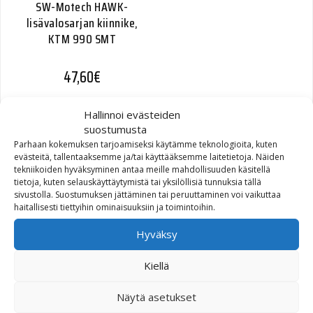
SW-Motech HAWK-
lisävalosarjan kiinnike,
KTM 990 SMT
47,60
€
Hallinnoi evästeiden
suostumusta
Parhaan kokemuksen tarjoamiseksi käytämme teknologioita, kuten
evästeitä, tallentaaksemme ja/tai käyttääksemme laitetietoja. Näiden
tekniikoiden hyväksyminen antaa meille mahdollisuuden käsitellä
tietoja, kuten selauskäyttäytymistä tai yksilöllisiä tunnuksia tällä
sivustolla. Suostumuksen jättäminen tai peruuttaminen voi vaikuttaa
haitallisesti tiettyihin ominaisuuksiin ja toimintoihin.
SW-Motech HAWK-
Hyväksy
lisävalosarjan kiinnike,
Honda XL700V Transalp
Kiellä
45,60
€
Näytä asetukset