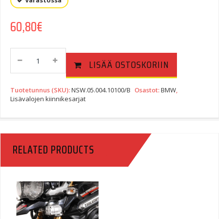
Varastossa
60,80
€
SW-
LISÄÄ OSTOSKORIIN
Motech
HAWK-
Lisävalosarjan
Tuotetunnus (SKU):
NSW.05.004.10100/B
Osastot:
BMW
,
Kiinnike,
Lisävalojen kiinnikesarjat
Suzuki
DL650
V-
Strom
RELATED PRODUCTS
11-
Quantity