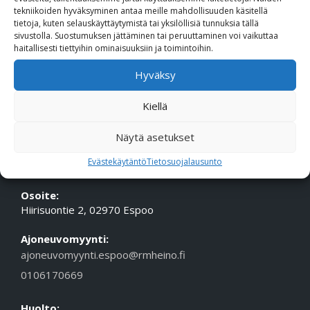
tekniikoiden hyväksyminen antaa meille mahdollisuuden käsitellä
Puhelin (Vaihde):
010 617 0600
tietoja, kuten selauskäyttäytymistä tai yksilöllisiä tunnuksia tällä
Sähköposti:
etunimi.sukunimi@rmheino.fi
sivustolla. Suostumuksen jättäminen tai peruuttaminen voi vaikuttaa
haitallisesti tiettyihin ominaisuuksiin ja toimintoihin.
Y-tunnus:
0748389-3
Hyväksy
Aukioloajat
Myynti: ma-pe 10-18, la 10-14
Kiellä
Huolto Tampere: ma-pe 09-17
Huolto Espoo: ma-pe 10-18
Näytä asetukset
Evästekäytäntö
Tietosuojalausunto
ESPOON TOIMIPISTE
Osoite:
Hiirisuontie 2, 02970 Espoo
Ajoneuvomyynti:
ajoneuvomyynti.espoo@rmheino.fi
0106170669
Huolto: