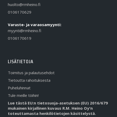
huolto@rmheino.fi
0106170629
Varuste- ja varaosamyynti:
myynti@rmheino.fi
0106170619
LISÄTIETOJA
Toimitus ja palautusehdot
Tietoutta rahoituksesta
Puheluhinnat
Tule meille töihin!
Lue tästä EU:n tietosuoja-asetuksen (EU) 2016/679
mukainen kirjallinen kuvaus R.M. Heino Oy'n
toteuttamasta henkilötietojen käsittelystä.