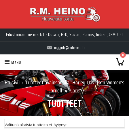
Edustamamme merkit - Ducati, H-D, Suzuki, Polaris, Indian, CFMOTO
myynti@rmheino.fi
0
MENU
Etusivu
Tuotteet avainsanalla “Harley-Davidson Women's
›
Lornell 14" Lace”
TUOTTEET
Valitun kaltaisia tuotteita ei löytynyt.