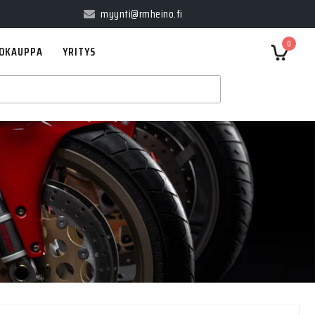
myynti@rmheino.fi
0
OKAUPPA
YRITYS