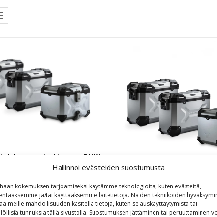
h Adventure laukkusarja BMW
LC Adventure 13-18 ja R1250 GS
Hallinnoi evästeiden suostumusta
Adventure
haan kokemuksen tarjoamiseksi käytämme teknologioita, kuten evästeitä,
lentaaksemme ja/tai käyttääksemme laitetietoja. Näiden tekniikoiden hyväksymi
SW-Motech Adventure lauk
1 995,00
€
aa meille mahdollisuuden käsitellä tietoja, kuten selauskäyttäytymistä tai
R1200GS (12-18)/R1250G
ilöllisiä tunnuksia tällä sivustolla. Suostumuksen jättäminen tai peruuttaminen vo