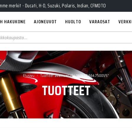
e merkit - Ducati, H-D, Suzuki, Polaris, Indian, CFMOTO
H HAKUKONE
AJONEUVOT
HUOLTO
VARAOSAT
VERKK
›
Etusivu
Tuotteet avainsanalla “ADV.07.664.75001/S”
TUOTTEET