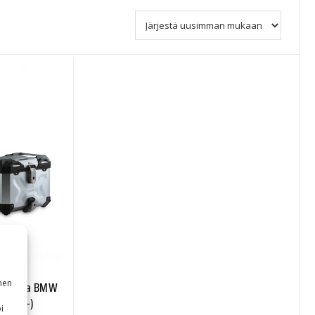
nen
kusarja BMW
S (18-)
i