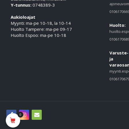
ajoneuvom
Y-tunnus:
0748389-3
010617066
Aukioloajat
Myynti: ma-pe 10-18, la 10-14
Huolto:
Huolto Tampere: ma-pe 09-17
huolto.esp
Huolto Espoo: ma-pe 10-18
010617068
Varuste-
ja
varaosam
myynti.esp
010617067
0