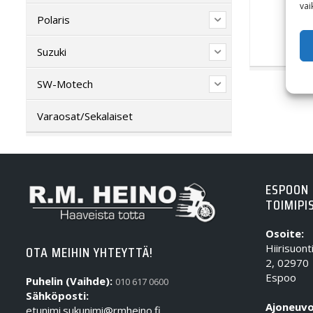
vai
Polaris
Suzuki
SW-Motech
Varaosat/Sekalaiset
ESPOON
TOIMIPI
Osoite:
Hiirisuont
OTA MEIHIN YHTEYTTÄ!
2, 02970
Espoo
Puhelin (Vaihde):
010 617 0600
Sähköposti:
Ajoneuvo
etunimi.sukunimi@rmheino.fi