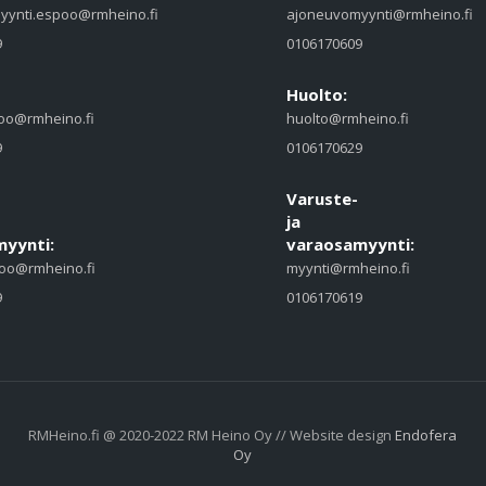
yynti.espoo@rmheino.fi
ajoneuvomyynti@rmheino.fi
9
0106170609
Huolto:
oo@rmheino.fi
huolto@rmheino.fi
9
0106170629
Varuste-
ja
yynti:
varaosamyynti:
oo@rmheino.fi
myynti@rmheino.fi
9
0106170619
RMHeino.fi @ 2020-2022 RM Heino Oy // Website design
Endofera
Oy