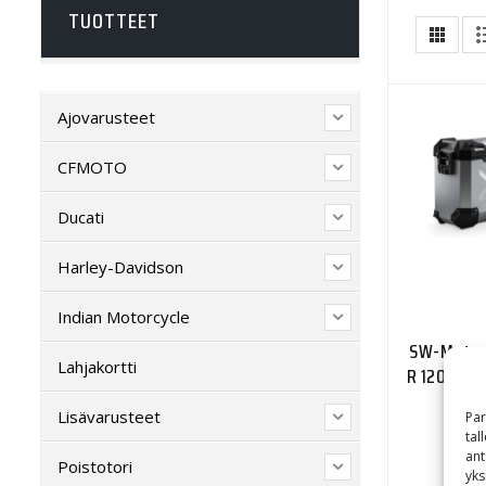
TUOTTEET
Ajovarusteet
CFMOTO
Ducati
Harley-Davidson
Indian Motorcycle
SW-Motec
Lahjakortti
R 1200 GS 
Lisävarusteet
Par
tal
ant
Poistotori
yks