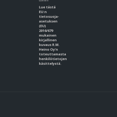
töihin!
Lue tästä
EU:n
tietosuoja-
asetuksen
(EU)
2016/679
mukainen
kirjallinen
kuvaus R.M.
Heino Oy'n
toteuttamasta
henkilötietojen
käsittelystä.