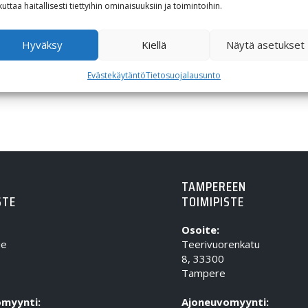
kuttaa haitallisesti tiettyihin ominaisuuksiin ja toimintoihin.
1 935,00
€
1 600,
Hyväksy
Kiellä
Näytä asetukset
Evästekäytäntö
Tietosuojalausunto
TAMPEREEN
STE
TOIMIPISTE
Osoite:
ie
Teerivuorenkatu
8, 33300
Tampere
myynti:
Ajoneuvomyynti: