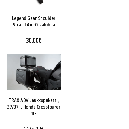
Legend Gear Shoulder
Strap LA4 -Olkahihna
30,00
€
TRAX ADV Laukkupaketti,
37/37 l, Honda Crosstourer
11-