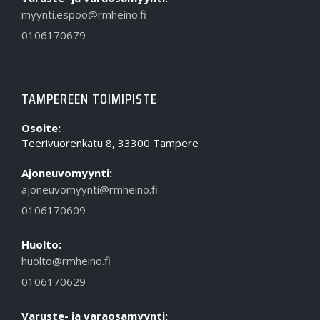
myynti.espoo@rmheino.fi
0106170679
TAMPEREEN TOIMIPISTE
Osoite:
Teerivuorenkatu 8, 33300 Tampere
Ajoneuvomyynti:
ajoneuvomyynti@rmheino.fi
0106170609
Huolto:
huolto@rmheino.fi
0106170629
Varuste- ja varaosamyynti: