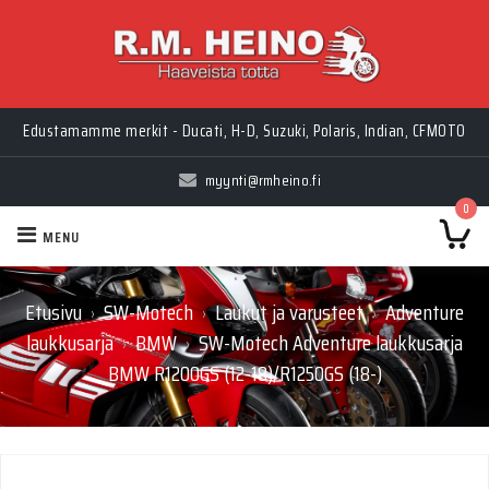
Myynti Ma-Pe 10-18, La 10-14, Huolto Ma-Pe 9-17
Edustamamme merkit - Ducati, H-D, Suzuki, Polaris, Indian, CFMOTO
myynti@rmheino.fi
0
MENU
Etusivu
SW-Motech
Laukut ja varusteet
Adventure
›
›
›
laukkusarja
BMW
SW-Motech Adventure laukkusarja
›
›
BMW R1200GS (12-18)/R1250GS (18-)