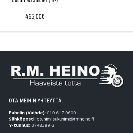
Ducati Scrambler (15-)
465,00
€
OTA MEIHIN YHTEYTTÄ!
Puhelin (Vaihde):
010 617 0600
Sähköposti:
etunimi.sukunimi@rmheino.fi
Y-tunnus:
0748389-3