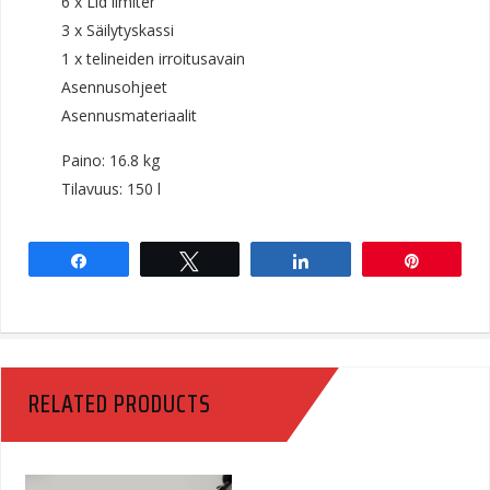
6 x Lid limiter
3 x Säilytyskassi
1 x telineiden irroitusavain
Asennusohjeet
Asennusmateriaalit
Paino: 16.8 kg
Tilavuus: 150 l
Share
Tweet
Share
Pin
RELATED PRODUCTS