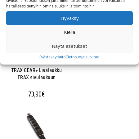
sivustolla. Suostumuksen jättäminen tai peruuttaminen voi vaikuttaa
haitallisesti tiettyihin ominaisuuksiin ja toimintoihin.
TRAX ADV Laukkupaketti
Honda CBF 1000 F 09-16
Hyväksy
991,80
€
Kiellä
Näytä asetukset
Evästekäytäntö
Tietosuojalausunto
TRAX GEAR+ Lisälaukku
TRAX sivulaukuun
73,90
€