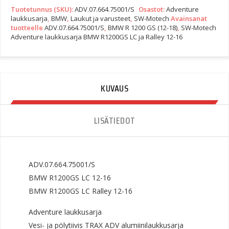
Tuotetunnus (SKU):
ADV.07.664.75001/S
Osastot:
Adventure
laukkusarja
,
BMW
,
Laukut ja varusteet
,
SW-Motech
Avainsanat
tuotteelle
ADV.07.664.75001/S
,
BMW R 1200 GS (12-18)
,
SW-Motech
Adventure laukkusarja BMW R1200GS LC ja Ralley 12-16
KUVAUS
LISÄTIEDOT
ADV.07.664.75001/S
BMW R1200GS LC 12-16
BMW R1200GS LC Ralley 12-16
Adventure laukkusarja
Vesi- ja pölytiivis TRAX ADV alumiinilaukkusarja