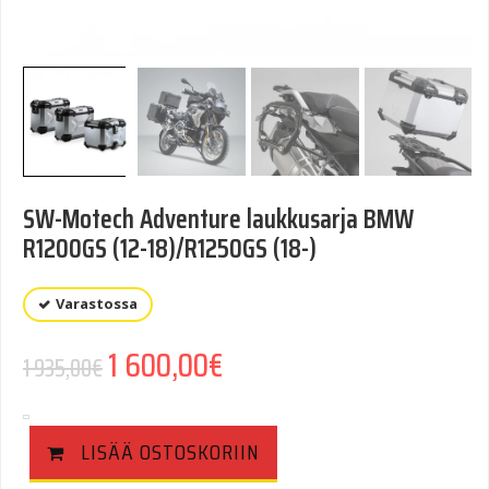
SW-Motech Adventure laukkusarja BMW
R1200GS (12-18)/R1250GS (18-)
Varastossa
1 600,00
€
1 935,00
€
LISÄÄ OSTOSKORIIN