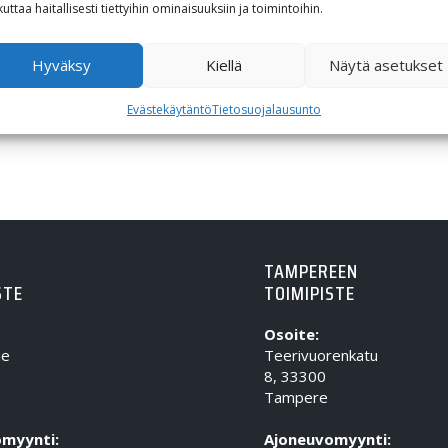
kuttaa haitallisesti tiettyihin ominaisuuksiin ja toimintoihin.
Hyväksy
Kiellä
Näytä asetukset
Evästekäytäntö
Tietosuojalausunto
TAMPEREEN
STE
TOIMIPISTE
Osoite:
ie
Teerivuorenkatu
8, 33300
Tampere
myynti:
Ajoneuvomyynti: