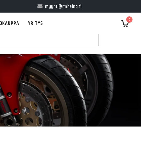
myynti@rmheino.fi
0
OKAUPPA
YRITYS