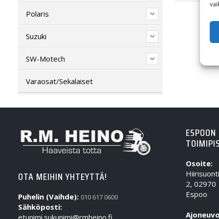
vai
Polaris
Suzuki
SW-Motech
Varaosat/Sekalaiset
ESPOON
TOIMIPI
Osoite:
Hiirisuont
OTA MEIHIN YHTEYTTÄ!
2, 02970
Espoo
Puhelin (Vaihde):
010 617 0600
Sähköposti:
Ajoneuvo
etunimi.sukunimi@rmheino.fi