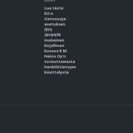
töihin!
Lue tästä
EU:n
tietosuoja-
asetuksen
(EU)
2016/679
mukainen
kirjallinen
kuvaus R.M.
Heino Oy'n
toteuttamasta
henkilötietojen
käsittelystä.