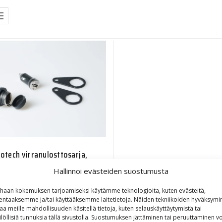
tech virranulosttosarja,
nsytytin + USB latausportti
Hallinnoi evästeiden suostumusta
45,00
€
haan kokemuksen tarjoamiseksi käytämme teknologioita, kuten evästeitä,
lentaaksemme ja/tai käyttääksemme laitetietoja. Näiden tekniikoiden hyväksymi
aa meille mahdollisuuden käsitellä tietoja, kuten selauskäyttäytymistä tai
ilöllisiä tunnuksia tällä sivustolla. Suostumuksen jättäminen tai peruuttaminen vo