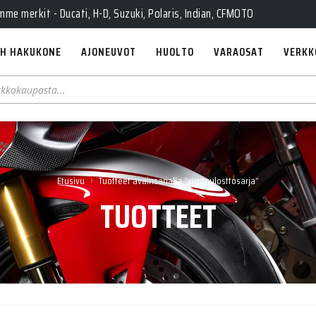
e merkit - Ducati, H-D, Suzuki, Polaris, Indian, CFMOTO
H HAKUKONE
AJONEUVOT
HUOLTO
VARAOSAT
VERKK
›
Etusivu
Tuotteet avainsanalla “virranulosttosarja”
TUOTTEET