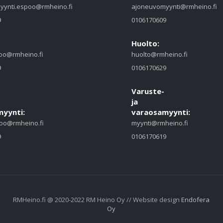
yynti.espoo@rmheino.fi
ajoneuvomyynti@rmheino.fi
9
0106170609
Huolto:
oo@rmheino.fi
huolto@rmheino.fi
9
0106170629
Varuste-
ja
yynti:
varaosamyynti:
oo@rmheino.fi
myynti@rmheino.fi
9
0106170619
RMHeino.fi @ 2020-2022 RM Heino Oy // Website design
Endofera
Oy