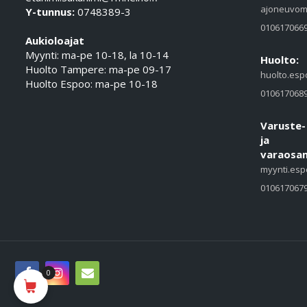
ajoneuvom
Y-tunnus:
0748389-3
010617066
Aukioloajat
Myynti: ma-pe 10-18, la 10-14
Huolto:
Huolto Tampere: ma-pe 09-17
huolto.esp
Huolto Espoo: ma-pe 10-18
010617068
Varuste-
ja
varaosam
myynti.esp
010617067
0