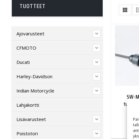
TUOTTEET
Ajovarusteet
CFMOTO
Ducati
Harley-Davidson
Indian Motorcycle
SW-Mo
tupaka
Lahjakortti
Lisävarusteet
Par
tal
ant
Poistotori
yks