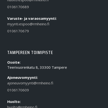
0106170689
Varuste- ja varaosamyynti:
myynti.espoo@rmheino.fi
0106170679
TAMPEREEN TOIMIPISTE
Osoite:
Teerivuorenkatu 8, 33300 Tampere
Ajoneuvomyynti:
ajoneuvomyynti@rmheino.fi
0106170609
Huolto:
huolto@rmheino.fi