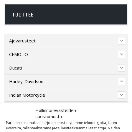
TUOTTEET
Ajovarusteet
CFMOTO
Ducati
Harley-Davidson
Indian Motorcycle
Lahjakortti
Hallinnoi evästeiden
suostumusta
Lisävarusteet
Parhaan kokemuksen tarjoamiseksi käytämme teknologioita, kuten
evästeitä, tallentaaksemme ja/tai käyttääksemme laitetietoja. Näiden