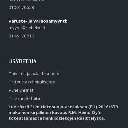
0106170629
Varuste- ja varaosamyynti:
myynti@rmheino.fi
0106170619
LISÄTIETOJA
Toimitus ja palautusehdot
Tietoutta rahoituksesta
Puheluhinnat
Tule meille töihin!
Lue tästä EU:n tietosuoja-asetuksen (EU) 2016/679
mukainen kirjallinen kuvaus R.M. Heino Oy'n
toteuttamasta henkilötietojen käsittelystä.