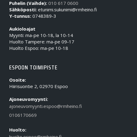
Puhelin (Vaihde):
010 617 0600
Sähköposti:
etunimi.sukunimi@rmheino.fi
Y-tunnus:
0748389-3
Aukioloajat
Myynti: ma-pe 10-18, la 10-14
Huolto Tampere: ma-pe 09-17
Huolto Espoo: ma-pe 10-18
ESPOON TOIMIPISTE
Osoite:
Hiirisuontie 2, 02970 Espoo
Ajoneuvomyynti:
ajoneuvomyynti.espoo@rmheino.fi
0106170669
Huolto:
huolto.espoo@rmheino.fi