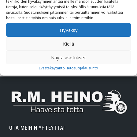
tekniikoiden hyväksyminen antaa meille mahdollisuuden käsitellä
Poistotori
tietoja, kuten selauskäyttäytymistä tai yksilöllisiä tunnuksia tällä
sivustolla. Suostumuksen jättäminen tai peruuttaminen voi vaikuttaa
Polaris
haitallisesti tiettyihin ominaisuuksiin ja toimintoihin.
Hyväksy
Suzuki
Kiellä
SW-Motech
Näytä asetukset
Varaosat/Sekalaiset
Evästekäytäntö
Tietosuojalausunto
OTA MEIHIN YHTEYTTÄ!