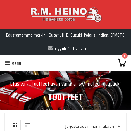
Edustamamme merkit - Ducati, H-D, Suzuki, Polaris, Indian, CFMOTO
myynti@rmheino.fi
0
MENU
Etusivu
Tuotteet avainsanalla “sw-motech daypack”
›
TUOTTEET