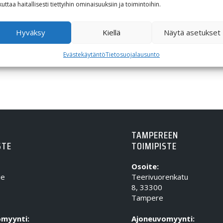
kuttaa haitallisesti tiettyihin ominaisuuksiin ja toimintoihin.
Hyväksy
Kiellä
Näytä asetukset
Evästekäytäntö
Tietosuojalausunto
TAMPEREEN
STE
TOIMIPISTE
Osoite:
ie
Teerivuorenkatu
8, 33300
Tampere
myynti:
Ajoneuvomyynti: