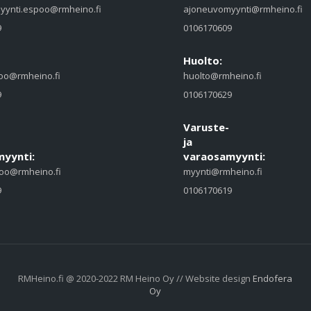
yynti.espoo@rmheino.fi
ajoneuvomyynti@rmheino.fi
9
0106170609
Huolto:
oo@rmheino.fi
huolto@rmheino.fi
9
0106170629
Varuste-
ja
yynti:
varaosamyynti:
oo@rmheino.fi
myynti@rmheino.fi
9
0106170619
RMHeino.fi @ 2020-2022 RM Heino Oy // Website design
Endofera
Oy