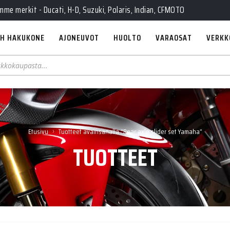
e merkit - Ducati, H-D, Suzuki, Polaris, Indian, CFMOTO
H HAKUKONE
AJONEUVOT
HUOLTO
VARAOSAT
VERKK
›
Etusivu
Tuotteet avainsanalla “Rear axle slider set Yamaha”
TUOTTEET