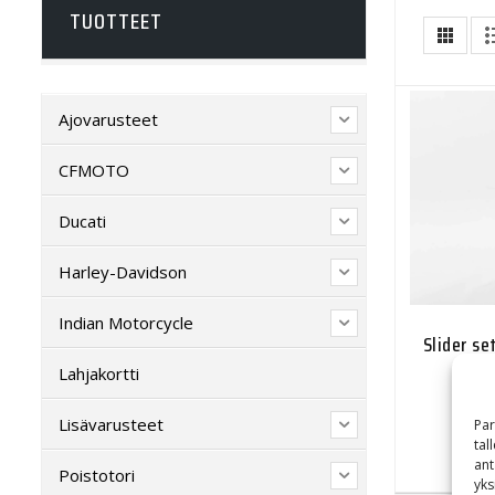
TUOTTEET
Ajovarusteet
CFMOTO
Ducati
Harley-Davidson
Indian Motorcycle
Slider se
13-16
Lahjakortti
Lisävarusteet
Par
tal
ant
Poistotori
yks