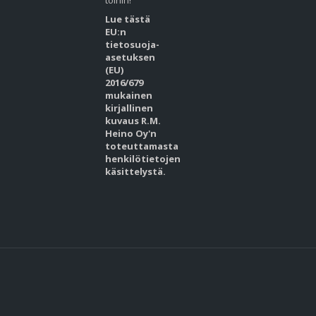
töihin!
Lue tästä
EU:n
tietosuoja-
asetuksen
(EU)
2016/679
mukainen
kirjallinen
kuvaus R.M.
Heino Oy'n
toteuttamasta
henkilötietojen
käsittelystä.