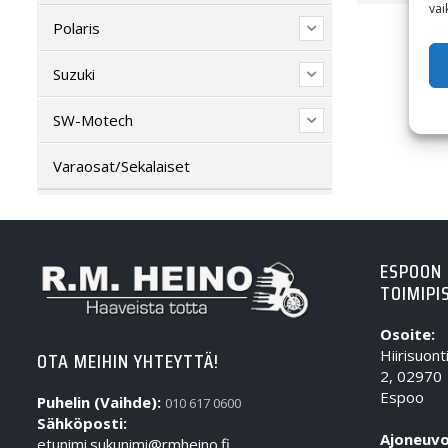
vai
Polaris
Suzuki
SW-Motech
Varaosat/Sekalaiset
ESPOON
TOIMIPI
Osoite:
Hiirisuont
OTA MEIHIN YHTEYTTÄ!
2, 02970
Espoo
Puhelin (Vaihde):
010 617 0600
Sähköposti:
Ajoneuvo
etunimi.sukunimi@rmheino.fi