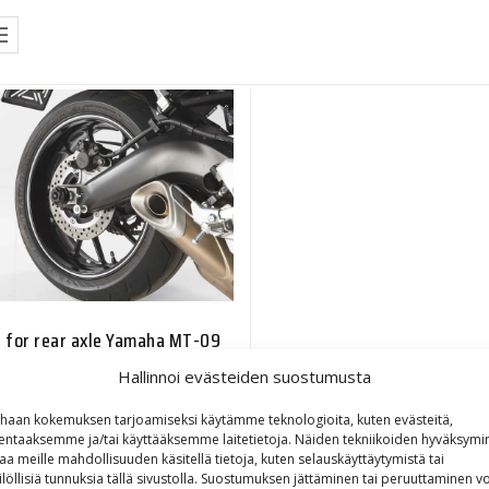
t for rear axle Yamaha MT-09
 / Tracer XSR900 / Abarth
Hallinnoi evästeiden suostumusta
65,80
€
haan kokemuksen tarjoamiseksi käytämme teknologioita, kuten evästeitä,
lentaaksemme ja/tai käyttääksemme laitetietoja. Näiden tekniikoiden hyväksymi
aa meille mahdollisuuden käsitellä tietoja, kuten selauskäyttäytymistä tai
ilöllisiä tunnuksia tällä sivustolla. Suostumuksen jättäminen tai peruuttaminen vo