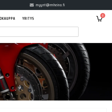
myynti@rmheino.fi
0
OKAUPPA
YRITYS