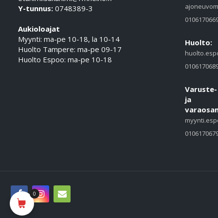
ajoneuvom
Y-tunnus:
0748389-3
010617066
Aukioloajat
Myynti: ma-pe 10-18, la 10-14
Huolto:
Huolto Tampere: ma-pe 09-17
huolto.esp
Huolto Espoo: ma-pe 10-18
010617068
Varuste-
ja
varaosam
myynti.esp
010617067
0