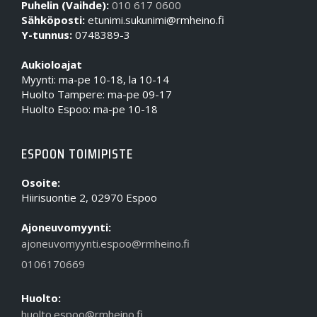
Puhelin (Vaihde):
010 617 0600
Sähköposti:
etunimi.sukunimi@rmheino.fi
Y-tunnus:
0748389-3
Aukioloajat
Myynti: ma-pe 10-18, la 10-14
Huolto Tampere: ma-pe 09-17
Huolto Espoo: ma-pe 10-18
ESPOON TOIMIPISTE
Osoite:
Hiirisuontie 2, 02970 Espoo
Ajoneuvomyynti:
ajoneuvomyynti.espoo@rmheino.fi
0106170669
Huolto:
huolto.espoo@rmheino.fi