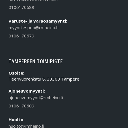
0106170689
Varuste- ja varaosamyynti:
myynti.espoo@rmheino.fi
0106170679
TAMPEREEN TOIMIPISTE
Osoite:
Teerivuorenkatu 8, 33300 Tampere
Ajoneuvomyynti:
ajoneuvomyynti@rmheino.fi
0106170609
Huolto:
huolto@rmheino.fi