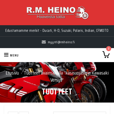
Edustamamme merkit - Ducati, H-D, Suzuki, Polaris, Indian, CFMOTO
myynti@rmheino.fi
0
MENU
Etusivu
Tuotteet avainsanalla “käsisuojasarja Kawasaki
›
Versys”
TUOTTEET