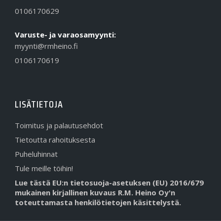
0106170629
Varuste- ja varaosamyynti:
myynti@rmheino.fi
0106170619
LISÄTIETOJA
Toimitus ja palautusehdot
Tietoutta rahoituksesta
Puheluhinnat
Tule meille töihin!
Lue tästä EU:n tietosuoja-asetuksen (EU) 2016/679
mukainen kirjallinen kuvaus R.M. Heino Oy'n
toteuttamasta henkilötietojen käsittelystä.