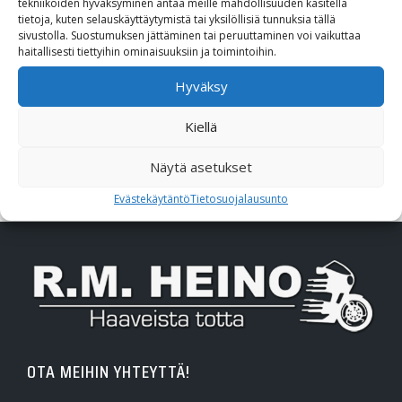
tekniikoiden hyväksyminen antaa meille mahdollisuuden käsitellä
Poistotori
tietoja, kuten selauskäyttäytymistä tai yksilöllisiä tunnuksia tällä
sivustolla. Suostumuksen jättäminen tai peruuttaminen voi vaikuttaa
Polaris
haitallisesti tiettyihin ominaisuuksiin ja toimintoihin.
Hyväksy
Suzuki
Kiellä
SW-Motech
Näytä asetukset
Varaosat/Sekalaiset
Evästekäytäntö
Tietosuojalausunto
OTA MEIHIN YHTEYTTÄ!