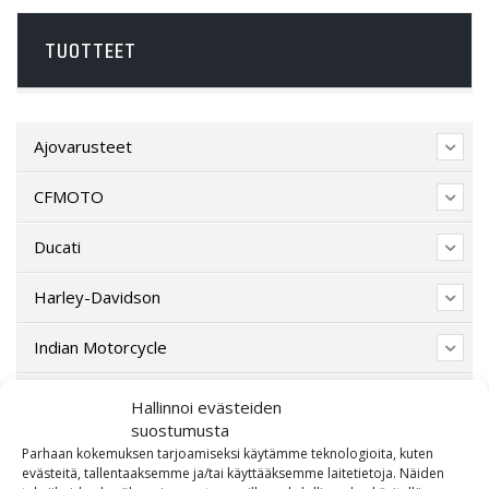
TUOTTEET
Ajovarusteet
CFMOTO
Ducati
Harley-Davidson
Indian Motorcycle
Lahjakortti
Hallinnoi evästeiden
suostumusta
Lisävarusteet
Parhaan kokemuksen tarjoamiseksi käytämme teknologioita, kuten
evästeitä, tallentaaksemme ja/tai käyttääksemme laitetietoja. Näiden