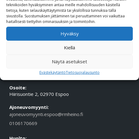
tekniikoiden hyväksyminen antaa meille mahdollisuuden käsitellä
Puhelin (Vaihde):
010 617 0600
tietoja, kuten selauskäyttäytymistä tai yksilöllisiä tunnuksia tällä
Sähköposti:
etunimi.sukunimi@rmheino.fi
sivustolla. Suostumuksen jättäminen tai peruuttaminen voi vaikuttaa
haitallisesti tiettyihin ominaisuuksiin ja toimintoihin.
Y-tunnus:
0748389-3
Hyväksy
Aukioloajat
Myynti: ma-pe 10-18, la 10-14
Kiellä
Huolto Tampere: ma-pe 09-17
Huolto Espoo: ma-pe 10-18
Näytä asetukset
Evästekäytäntö
Tietosuojalausunto
ESPOON TOIMIPISTE
Osoite:
Hiirisuontie 2, 02970 Espoo
Ajoneuvomyynti:
ajoneuvomyynti.espoo@rmheino.fi
0106170669
Huolto: