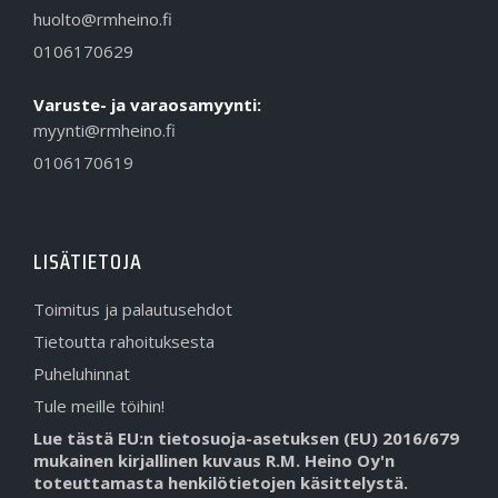
huolto@rmheino.fi
0106170629
Varuste- ja varaosamyynti:
myynti@rmheino.fi
0106170619
LISÄTIETOJA
Toimitus ja palautusehdot
Tietoutta rahoituksesta
Puheluhinnat
Tule meille töihin!
Lue tästä EU:n tietosuoja-asetuksen (EU) 2016/679
mukainen kirjallinen kuvaus R.M. Heino Oy'n
toteuttamasta henkilötietojen käsittelystä.