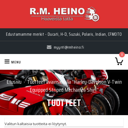
Edustamamme merkit - Ducati, H-D, Suzuki, Polaris, Indian, CFMOTO
myynti@rmheino.fi
0
MENU
Etusivu
Tuotteet avainsanalla “Harley-Davidson V-Twin
›
Equipped Striped Mechanics Shirt”
TUOTTEET
Valitun kaltaisia tuotteita ei löytynyt.