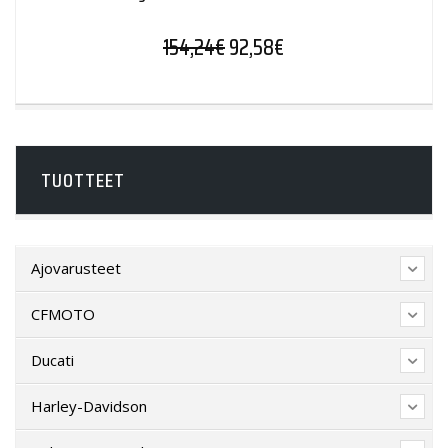
Alkuperäinen hinta oli: 154,2
Nykyinen hinta on: 92
154,24
€
92,58
€
TUOTTEET
Ajovarusteet
CFMOTO
Ducati
Harley-Davidson