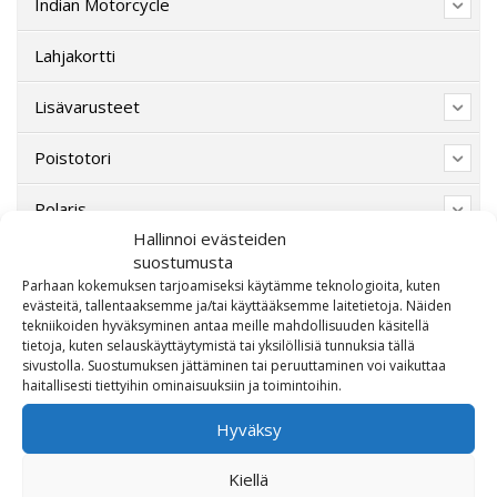
Indian Motorcycle
Lahjakortti
Lisävarusteet
Poistotori
Polaris
Hallinnoi evästeiden
Suzuki
suostumusta
Parhaan kokemuksen tarjoamiseksi käytämme teknologioita, kuten
evästeitä, tallentaaksemme ja/tai käyttääksemme laitetietoja. Näiden
SW-Motech
tekniikoiden hyväksyminen antaa meille mahdollisuuden käsitellä
tietoja, kuten selauskäyttäytymistä tai yksilöllisiä tunnuksia tällä
Varaosat/Sekalaiset
sivustolla. Suostumuksen jättäminen tai peruuttaminen voi vaikuttaa
haitallisesti tiettyihin ominaisuuksiin ja toimintoihin.
Hyväksy
Kiellä