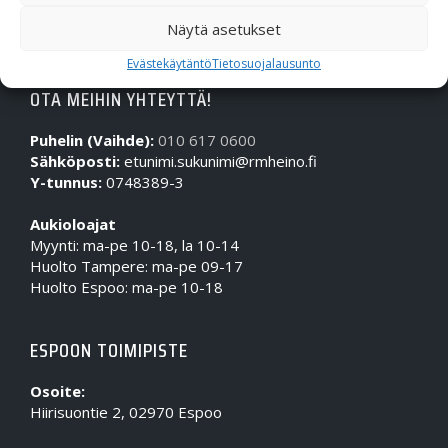
Näytä asetukset
Evästekäytäntö
Tietosuojalausunto
OTA MEIHIN YHTEYTTÄ!
Puhelin (Vaihde):
010 617 0600
Sähköposti:
etunimi.sukunimi@rmheino.fi
Y-tunnus:
0748389-3
Aukioloajat
Myynti: ma-pe 10-18, la 10-14
Huolto Tampere: ma-pe 09-17
Huolto Espoo: ma-pe 10-18
ESPOON TOIMIPISTE
Osoite:
Hiirisuontie 2, 02970 Espoo