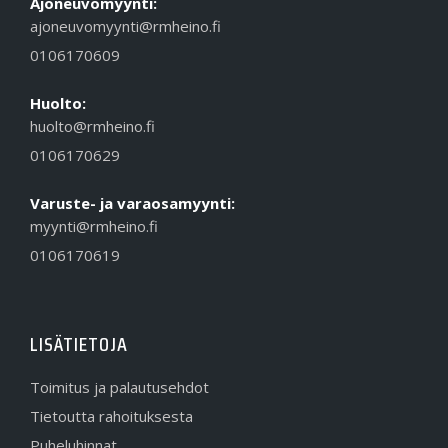
Ajoneuvomyynti:
ajoneuvomyynti@rmheino.fi
0106170609
Huolto:
huolto@rmheino.fi
0106170629
Varuste- ja varaosamyynti:
myynti@rmheino.fi
0106170619
LISÄTIETOJA
Toimitus ja palautusehdot
Tietoutta rahoituksesta
Puheluhinnat