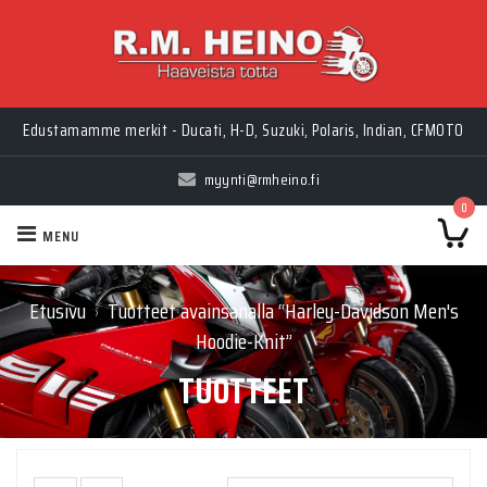
Edustamamme merkit - Ducati, H-D, Suzuki, Polaris, Indian, CFMOTO
myynti@rmheino.fi
0
MENU
Etusivu
Tuotteet avainsanalla “Harley-Davidson Men's
›
Hoodie-Knit”
TUOTTEET