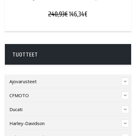
Alkuperäinen hinta oli: 240,9
Nykyinen hinta on: 1
240,93
€
146,34
€
TUOTTEET
Ajovarusteet
CFMOTO
Ducati
Harley-Davidson