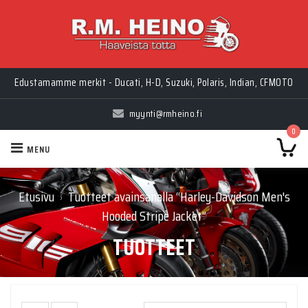
Edustamamme merkit - Ducati, H-D, Suzuki, Polaris, Indian, CFMOTO
myynti@rmheino.fi
0
MENU
Etusivu
Tuotteet avainsanalla “Harley-Davidson Men's
›
Hooded Stripe Jacket”
TUOTTEET