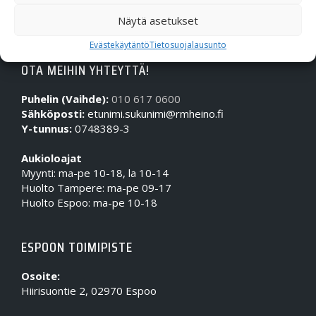
Näytä asetukset
Evästekäytäntö
Tietosuojalausunto
OTA MEIHIN YHTEYTTÄ!
Puhelin (Vaihde):
010 617 0600
Sähköposti:
etunimi.sukunimi@rmheino.fi
Y-tunnus:
0748389-3
Aukioloajat
Myynti: ma-pe 10-18, la 10-14
Huolto Tampere: ma-pe 09-17
Huolto Espoo: ma-pe 10-18
ESPOON TOIMIPISTE
Osoite:
Hiirisuontie 2, 02970 Espoo