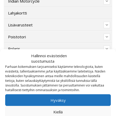
Indian Motorcycle
Lahjakortti
Lisävarusteet
Poistotori
Polaris
Hallinnoi evästeiden
Suzuki
suostumusta
Parhaan kokemuksen tarjoamiseksi käytämme teknologioita, kuten
evästeitä, tallentaaksemme ja/tai käyttääksemme laitetietoja. Näiden
SW-Motech
tekniikoiden hyväksyminen antaa meille mahdollisuuden käsitellä
tietoja, kuten selauskäyttäytymistä tai yksilöllisiä tunnuksia tällä
Varaosat/Sekalaiset
sivustolla. Suostumuksen jättäminen tai peruuttaminen voi vaikuttaa
haitallisesti tiettyihin ominaisuuksiin ja toimintoihin.
Hyväksy
Kiellä