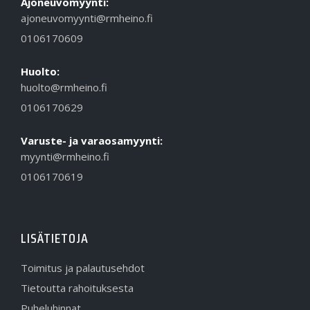
Ajoneuvomyynti:
ajoneuvomyynti@rmheino.fi
0106170609
Huolto:
huolto@rmheino.fi
0106170629
Varuste- ja varaosamyynti:
myynti@rmheino.fi
0106170619
LISÄTIETOJA
Toimitus ja palautusehdot
Tietoutta rahoituksesta
Puheluhinnat