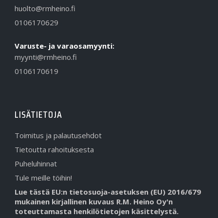
huolto@rmheino.fi
0106170629
Varuste- ja varaosamyynti:
myynti@rmheino.fi
0106170619
LISÄTIETOJA
Toimitus ja palautusehdot
Tietoutta rahoituksesta
Puheluhinnat
Tule meille töihin!
Lue tästä EU:n tietosuoja-asetuksen (EU) 2016/679
mukainen kirjallinen kuvaus R.M. Heino Oy'n
toteuttamasta henkilötietojen käsittelystä.