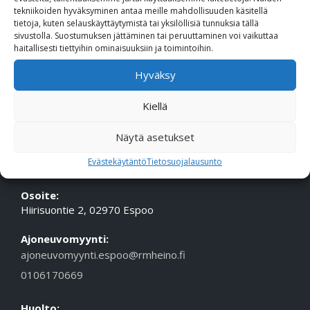
tekniikoiden hyväksyminen antaa meille mahdollisuuden käsitellä
Puhelin (Vaihde):
010 617 0600
tietoja, kuten selauskäyttäytymistä tai yksilöllisiä tunnuksia tällä
Sähköposti:
etunimi.sukunimi@rmheino.fi
sivustolla. Suostumuksen jättäminen tai peruuttaminen voi vaikuttaa
haitallisesti tiettyihin ominaisuuksiin ja toimintoihin.
Y-tunnus:
0748389-3
Hyväksy
Aukioloajat
Myynti: ma-pe 10-18, la 10-14
Kiellä
Huolto Tampere: ma-pe 09-17
Huolto Espoo: ma-pe 10-18
Näytä asetukset
Evästekäytäntö
Tietosuojalausunto
ESPOON TOIMIPISTE
Osoite:
Hiirisuontie 2, 02970 Espoo
Ajoneuvomyynti:
ajoneuvomyynti.espoo@rmheino.fi
0106170669
Huolto: