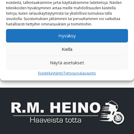
Lisävarusteet
evästeitä, tallentaaksemme ja/tai käyttääksemme laitetietoja. Näiden
tekniikoiden hyväksyminen antaa meille mahdollisuuden käsitellä
tietoja, kuten selauskäyttäytymistä tai yksilöllisiä tunnuksia tällä
Poistotori
sivustolla. Suostumuksen jättäminen tai peruuttaminen voi vaikuttaa
haitallisesti tiettyihin ominaisuuksiin ja toimintoihin.
Polaris
Hyväksy
Suzuki
Kiellä
SW-Motech
Näytä asetukset
Varaosat/Sekalaiset
Evästekäytäntö
Tietosuojalausunto