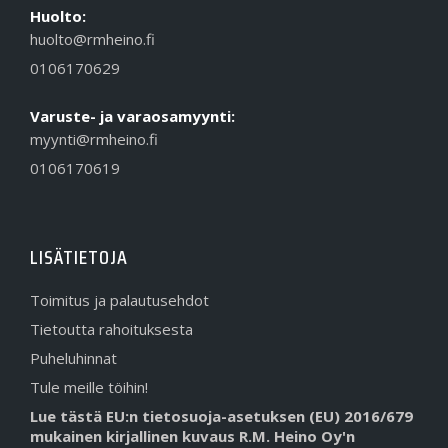
Huolto:
huolto@rmheino.fi
0106170629
Varuste- ja varaosamyynti:
myynti@rmheino.fi
0106170619
LISÄTIETOJA
Toimitus ja palautusehdot
Tietoutta rahoituksesta
Puheluhinnat
Tule meille töihin!
Lue tästä EU:n tietosuoja-asetuksen (EU) 2016/679
mukainen kirjallinen kuvaus R.M. Heino Oy'n