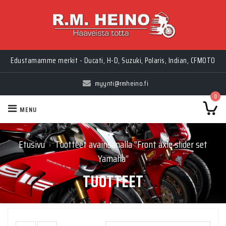
Edustamamme merkit - Ducati, H-D, Suzuki, Polaris, Indian, CFMOTO
myynti@rmheino.fi
0
MENU
Etusivu
Tuotteet avainsanalla “Front axle slider set
›
Yamaha”
TUOTTEET