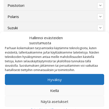
Poistotori
Polaris
Suzuki
Hallinnoi evästeiden
SW-Motech
suostumusta
Parhaan kokemuksen tarjoamiseksi käytämme teknologioita, kuten
Varaosat/Sekalaiset
evästeitä, tallentaaksemme ja/tai käyttääksemme laitetietoja. Näiden
tekniikoiden hyväksyminen antaa meille mahdollisuuden käsitellä
tietoja, kuten selauskäyttäytymistä tai yksilöllisiä tunnuksia tällä
sivustolla. Suostumuksen jättäminen tai peruuttaminen voi vaikuttaa
haitallisesti tiettyihin ominaisuuksiin ja toimintoihin.
Hyväksy
Kiellä
Näytä asetukset
OTA MEIHIN YHTEYTTÄ!