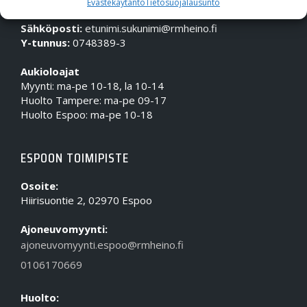
Evästekäytäntö
Tietosuojalausunto
Puhelin (Vaihde):
010 617 0600
Sähköposti:
etunimi.sukunimi@rmheino.fi
Y-tunnus:
0748389-3
Aukioloajat
Myynti: ma-pe 10-18, la 10-14
Huolto Tampere: ma-pe 09-17
Huolto Espoo: ma-pe 10-18
ESPOON TOIMIPISTE
Osoite:
Hiirisuontie 2, 02970 Espoo
Ajoneuvomyynti:
ajoneuvomyynti.espoo@rmheino.fi
0106170669
Huolto: