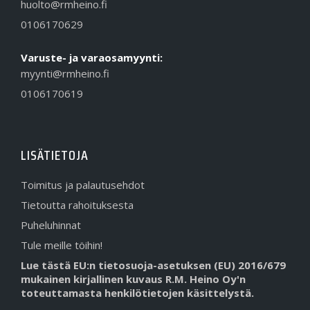
huolto@rmheino.fi
0106170629
Varuste- ja varaosamyynti:
myynti@rmheino.fi
0106170619
LISÄTIETOJA
Toimitus ja palautusehdot
Tietoutta rahoituksesta
Puheluhinnat
Tule meille töihin!
Lue tästä EU:n tietosuoja-asetuksen (EU) 2016/679
mukainen kirjallinen kuvaus R.M. Heino Oy'n
toteuttamasta henkilötietojen käsittelystä.