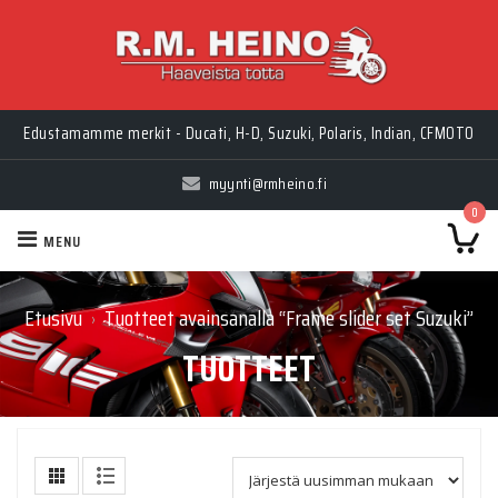
Edustamamme merkit - Ducati, H-D, Suzuki, Polaris, Indian, CFMOTO
myynti@rmheino.fi
0
MENU
Etusivu
Tuotteet avainsanalla “Frame slider set Suzuki”
›
TUOTTEET