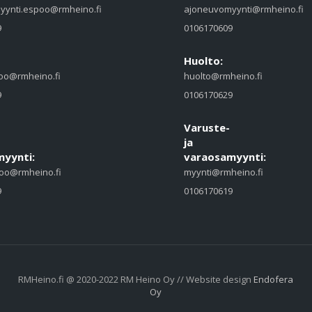
yynti.espoo@rmheino.fi
ajoneuvomyynti@rmheino.fi
9
0106170609
Huolto:
oo@rmheino.fi
huolto@rmheino.fi
9
0106170629
Varuste-
ja
yynti:
varaosamyynti:
oo@rmheino.fi
myynti@rmheino.fi
9
0106170619
RMHeino.fi @ 2020-2022 RM Heino Oy // Website design
Endofera
Oy