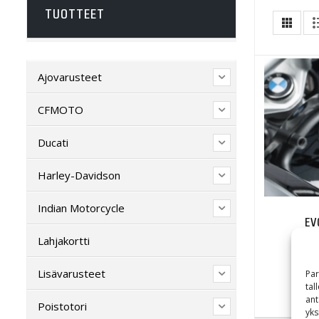
TUOTTEET
Ajovarusteet
CFMOTO
Ducati
Harley-Davidson
Indian Motorcycle
EV
Lahjakortti
Lisävarusteet
Par
tal
ant
Poistotori
yks