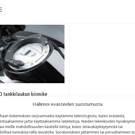
O tankkilaukun kiinnike
BMW/Ducati/KTM
Hallinnoi evästeiden suostumusta
30,40
€
haan kokemuksen tarjoamiseksi käytämme teknologioita, kuten evästeitä,
lentaaksemme ja/tai käyttääksemme laitetietoja. Näiden tekniikoiden hyväksymi
aa meille mahdollisuuden käsitellä tietoja, kuten selauskäyttäytymistä tai
ilöllisiä tunnuksia tällä sivustolla. Suostumuksen jättäminen tai peruuttaminen vo