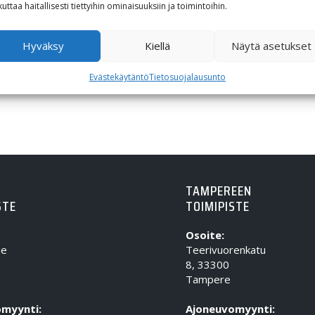
kuttaa haitallisesti tiettyihin ominaisuuksiin ja toimintoihin.
Hyväksy
Kiellä
Näytä asetukset
Evästekäytäntö
Tietosuojalausunto
TAMPEREEN
STE
TOIMIPISTE
Osoite:
ie
Teerivuorenkatu
8, 33300
Tampere
myynti:
Ajoneuvomyynti: