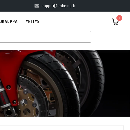
myynti@rmheino.fi
0
OKAUPPA
YRITYS