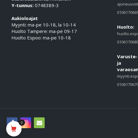
ajoneuvom
Y-tunnus:
0748389-3
010617066
Aukioloajat
Myynti: ma-pe 10-18, la 10-14
Huolto:
Huolto Tampere: ma-pe 09-17
huolto.esp
Huolto Espoo: ma-pe 10-18
010617068
Varuste-
ja
varaosam
myynti.esp
010617067
0