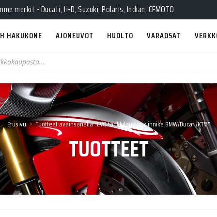
e merkit - Ducati, H-D, Suzuki, Polaris, Indian, CFMOTO
H HAKUKONE
AJONEUVOT
HUOLTO
VARAOSAT
VERKK
›
Etusivu
Tuotteet avainsanalla “EVO tankkilaukun kiinnike BMW/Ducati/KTM”
TUOTTEET