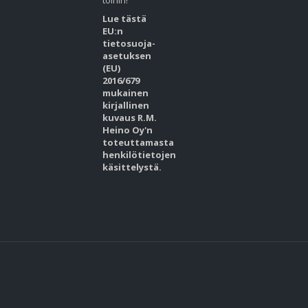
töihin!
Lue tästä
EU:n
tietosuoja-
asetuksen
(EU)
2016/679
mukainen
kirjallinen
kuvaus R.M.
Heino Oy'n
toteuttamasta
henkilötietojen
käsittelystä.