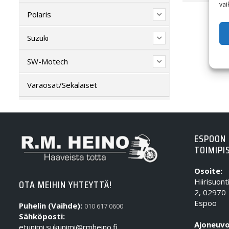
vai
Polaris
Suzuki
SW-Motech
Varaosat/Sekalaiset
ESPOON
TOIMIPI
Osoite:
Hiirisuont
OTA MEIHIN YHTEYTTÄ!
2, 02970
Espoo
Puhelin (Vaihde):
010 617 0600
Sähköposti:
Ajoneuvo
etunimi.sukunimi@rmheino.fi