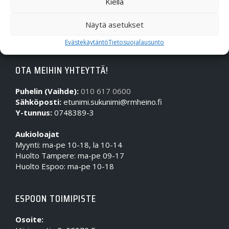
Kiellä
Näytä asetukset
Evästekäytäntö
Tietosuojalausunto
OTA MEIHIN YHTEYTTÄ!
Puhelin (Vaihde):
010 617 0600
Sähköposti:
etunimi.sukunimi@rmheino.fi
Y-tunnus:
0748389-3
Aukioloajat
Myynti: ma-pe 10-18, la 10-14
Huolto Tampere: ma-pe 09-17
Huolto Espoo: ma-pe 10-18
ESPOON TOIMIPISTE
Osoite: