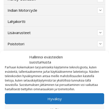
Indian Motorcycle
Lahjakortti
Lisävarusteet
Poistotori
Polaris
Hallinnoi evästeiden
suostumusta
Suzuki
Parhaan kokemuksen tarjoamiseksi käytämme teknologioita, kuten
evästeitä, tallentaaksemme ja/tai käyttääksemme laitetietoja. Näiden
tekniikoiden hyväksyminen antaa meille mahdollisuuden käsitellä
SW-Motech
tietoja, kuten selauskäyttäytymistä tai yksilöllisiä tunnuksia tällä
sivustolla. Suostumuksen jättäminen tai peruuttaminen voi vaikuttaa
Varaosat/Sekalaiset
haitallisesti tiettyihin ominaisuuksiin ja toimintoihin.
Hyväksy