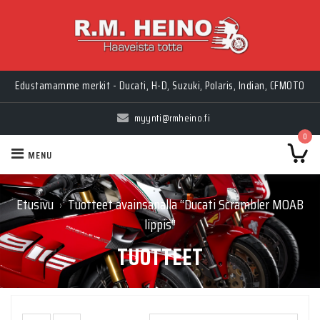
Edustamamme merkit - Ducati, H-D, Suzuki, Polaris, Indian, CFMOTO
myynti@rmheino.fi
0
MENU
Etusivu
Tuotteet avainsanalla “Ducati Scrambler MOAB
›
lippis”
TUOTTEET