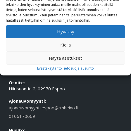
tekniikoiden hyväksyminen antaa meille mahdollisuuden käsitellä
Puhelin (Vaihde):
010 617 0600
tietoja, kuten selauskäyttäytymistä tai yksilöllisiä tunnuksia tällä
Sähköposti:
etunimi.sukunimi@rmheino.fi
sivustolla. Suostumuksen jättäminen tai peruuttaminen voi vaikuttaa
haitallisesti tiettyihin ominaisuuksiin ja toimintoihin.
Y-tunnus:
0748389-3
Hyväksy
Aukioloajat
Myynti: ma-pe 10-18, la 10-14
Kiellä
Huolto Tampere: ma-pe 09-17
Huolto Espoo: ma-pe 10-18
Näytä asetukset
Evästekäytäntö
Tietosuojalausunto
ESPOON TOIMIPISTE
Osoite:
Hiirisuontie 2, 02970 Espoo
Ajoneuvomyynti:
ajoneuvomyynti.espoo@rmheino.fi
0106170669
Huolto: