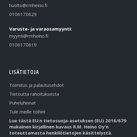
huolto@rmheino.fi
0106170629
Varuste- ja varaosamyynti:
myynti@rmheino.fi
0106170619
LISÄTIETOJA
Toimitus ja palautusehdot
Tietoutta rahoituksesta
Puheluhinnat
Tule meille töihin!
Lue tästä EU:n tietosuoja-asetuksen (EU) 2016/679
mukainen kirjallinen kuvaus R.M. Heino Oy'n
toteuttamasta henkilötietojen käsittelystä.