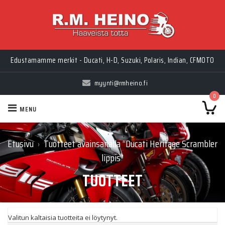
Edustamamme merkit - Ducati, H-D, Suzuki, Polaris, Indian, CFMOTO
myynti@rmheino.fi
0
MENU
Etusivu
Tuotteet avainsanalla “Ducati Heritage Scrambler
›
lippis”
TUOTTEET
Valitun kaltaisia tuotteita ei löytynyt.